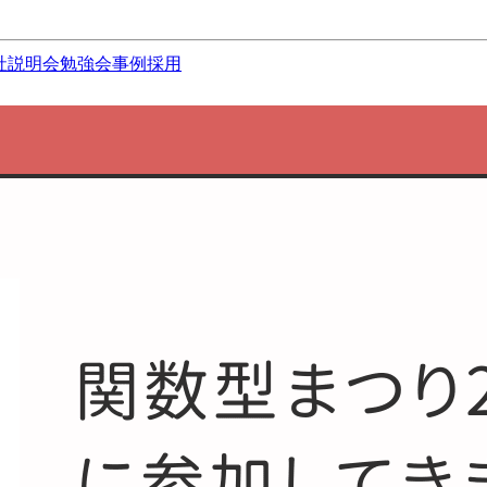
社説明会
勉強会
事例
採用