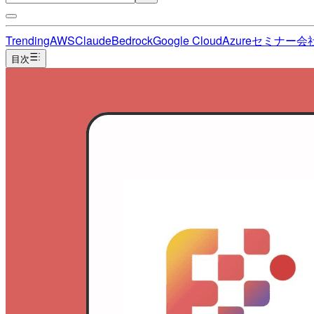
Trending
AWS
Claude
Bedrock
Google Cloud
Azure
セミナー
会
目次