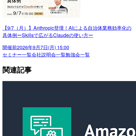
【9/7（月）】Anthropic登壇！AIによる自治体業務効率化の
具体例ーSkillsで広がるClaudeの使い方ー
開催前
2026年9月7日(月) 15:00
セミナー一覧
会社説明会一覧
勉強会一覧
関連記事