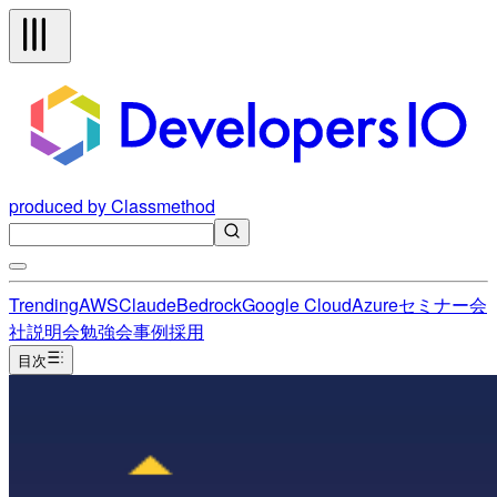
produced by Classmethod
Trending
AWS
Claude
Bedrock
Google Cloud
Azure
セミナー
会
社説明会
勉強会
事例
採用
目次