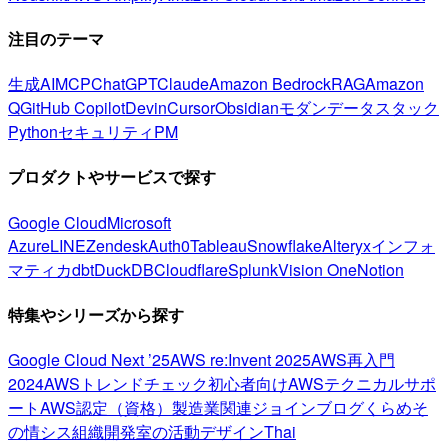
注目のテーマ
生成AI
MCP
ChatGPT
Claude
Amazon Bedrock
RAG
Amazon
Q
GitHub Copilot
Devin
Cursor
Obsidian
モダンデータスタック
Python
セキュリティ
PM
プロダクトやサービスで探す
Google Cloud
Microsoft
Azure
LINE
Zendesk
Auth0
Tableau
Snowflake
Alteryx
インフォ
マティカ
dbt
DuckDB
Cloudflare
Splunk
Vision One
Notion
特集やシリーズから探す
Google Cloud Next ’25
AWS re:Invent 2025
AWS再入門
2024
AWSトレンドチェック
初心者向け
AWSテクニカルサポ
ート
AWS認定（資格）
製造業関連
ジョインブログ
くらめそ
の情シス
組織開発室の活動
デザイン
Thai