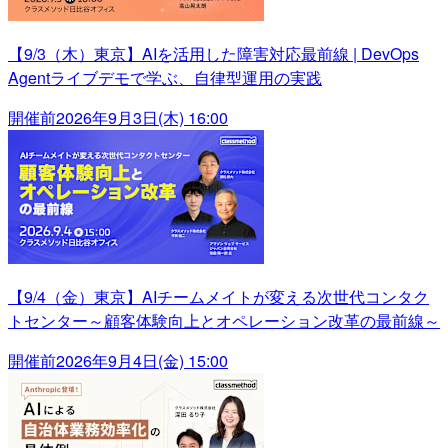
【9/3（木）東京】AIを活用した障害対応最前線 | DevOps
Agentライブデモで学ぶ、自律型運用の実践
開催前
2026年9月3日(木) 16:00
【9/4（金）東京】AIチームメイトが変える次世代コンタク
トセンター～顧客体験向上とオペレーション改革の最前線～
開催前
2026年9月4日(金) 15:00