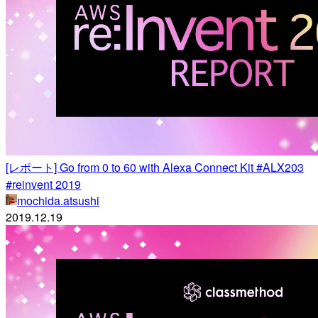
[レポート] Go from 0 to 60 with Alexa Connect Kit #ALX203
#reinvent 2019
mochida.atsushi
2019.12.19