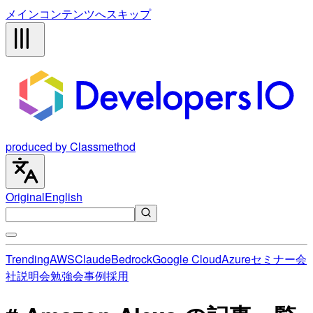
メインコンテンツへスキップ
produced by Classmethod
Original
English
Trending
AWS
Claude
Bedrock
Google Cloud
Azure
セミナー
会
社説明会
勉強会
事例
採用