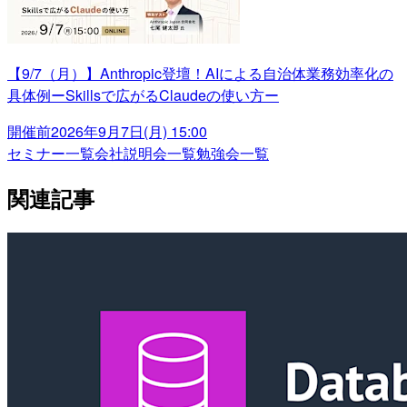
【9/7（月）】Anthropic登壇！AIによる自治体業務効率化の
具体例ーSkillsで広がるClaudeの使い方ー
開催前
2026年9月7日(月) 15:00
セミナー一覧
会社説明会一覧
勉強会一覧
関連記事