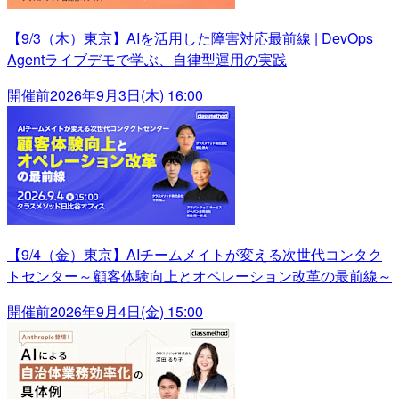
【9/3（木）東京】AIを活用した障害対応最前線 | DevOps
Agentライブデモで学ぶ、自律型運用の実践
開催前
2026年9月3日(木) 16:00
【9/4（金）東京】AIチームメイトが変える次世代コンタク
トセンター～顧客体験向上とオペレーション改革の最前線～
開催前
2026年9月4日(金) 15:00