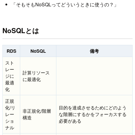
「そもそもNoSQLってどういうときに使うの？」
NoSQLとは
RDS
NoSQL
備考
スト
レー
計算リソース
ジに
に最適化
最適
化
正規
化/リ
目的を達成させるためにどのよう
非正規化/階層
レー
な階層にするかをフォーカスする
構造
ショ
必要がある
ナル