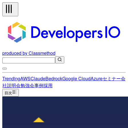
produced by Classmethod
Trending
AWS
Claude
Bedrock
Google Cloud
Azure
セミナー
会
社説明会
勉強会
事例
採用
目次