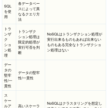
各データベー
SQL
スによって異
を使
なるクエリ方
用
法
トラ
トランザク
ンザ
NoSQLはトランザクション処理が
ション処理は
ク
実行出来るものもあれば出来ない
限定的処理が
ショ
ものもある完全なトランザクショ
実行可否を判
ン処
ン処理はない
断
理
デー
タの
データの堅牢
堅牢
性/一貫性
性/一
貫性
ス
ケー
NoSQLはクラスタリングを想定し
ルア
高いスケーラ