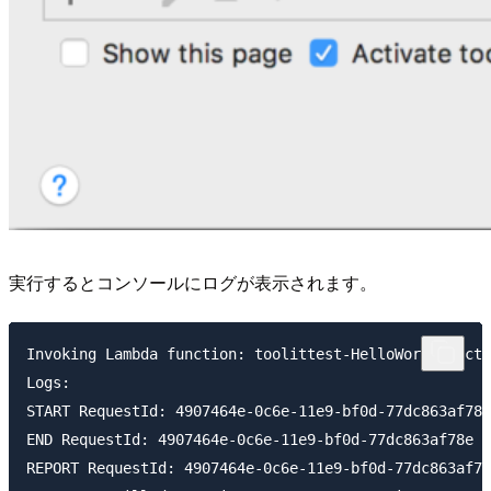
実行するとコンソールにログが表示されます。
Invoking Lambda function: toolittest-HelloWorldFuncti
Logs:

START RequestId: 4907464e-0c6e-11e9-bf0d-77dc863af78e
END RequestId: 4907464e-0c6e-11e9-bf0d-77dc863af78e

REPORT RequestId: 4907464e-0c6e-11e9-bf0d-77dc863af78