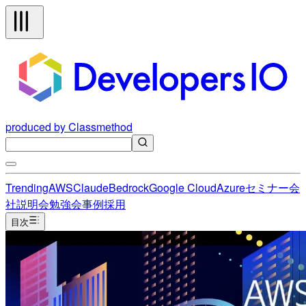
produced by Classmethod
Trending
AWS
Claude
Bedrock
Google Cloud
Azure
セミナー
会
社説明会
勉強会
事例
採用
目次