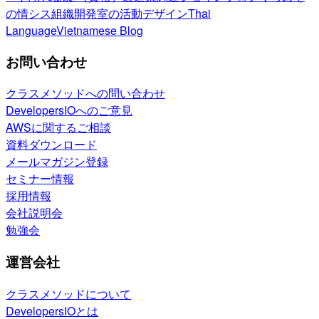
の情シス
組織開発室の活動
デザイン
Thai
Language
Vietnamese Blog
お問い合わせ
クラスメソッドへの問い合わせ
DevelopersIOへのご意見
AWSに関するご相談
資料ダウンロード
メールマガジン登録
セミナー情報
採用情報
会社説明会
勉強会
運営会社
クラスメソッドについて
DevelopersIOとは