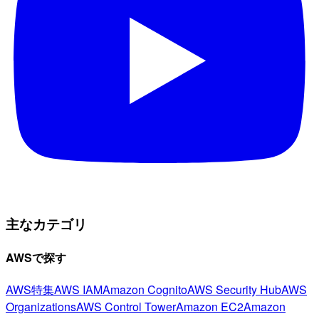
主なカテゴリ
AWSで探す
AWS特集
AWS IAM
Amazon Cognito
AWS Security Hub
AWS
Organizations
AWS Control Tower
Amazon EC2
Amazon