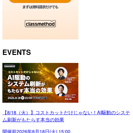
EVENTS
【8/18（火）】コストカットだけじゃない！AI駆動のシステ
ム刷新がもたらす本当の効果
開催前
2026年8月18日(火) 15:00