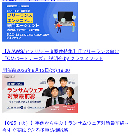
【AI/AWS/アプリ/データ案件特集】ITフリーランス向け
「CMパートナーズ」 説明会 by クラスメソッド
開催前
2026年8月12日(水) 19:00
【8/25（火）】事例から学ぶ！ランサムウェア対策最前線～
今すぐ実践できる多重防御戦略