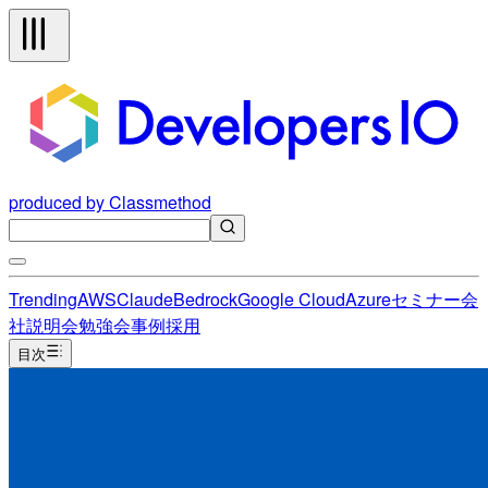
produced by Classmethod
Trending
AWS
Claude
Bedrock
Google Cloud
Azure
セミナー
会
社説明会
勉強会
事例
採用
目次