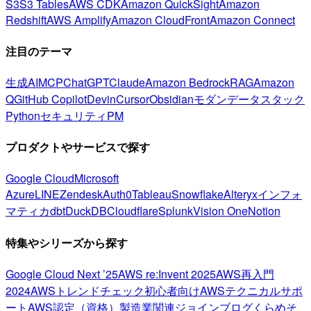
S3
S3 Tables
AWS CDK
Amazon QuickSight
Amazon
Redshift
AWS Amplify
Amazon CloudFront
Amazon Connect
注目のテーマ
生成AI
MCP
ChatGPT
Claude
Amazon Bedrock
RAG
Amazon
Q
GitHub Copilot
Devin
Cursor
Obsidian
モダンデータスタック
Python
セキュリティ
PM
プロダクトやサービスで探す
Google Cloud
Microsoft
Azure
LINE
Zendesk
Auth0
Tableau
Snowflake
Alteryx
インフォ
マティカ
dbt
DuckDB
Cloudflare
Splunk
Vision One
Notion
特集やシリーズから探す
Google Cloud Next ’25
AWS re:Invent 2025
AWS再入門
2024
AWSトレンドチェック
初心者向け
AWSテクニカルサポ
ート
AWS認定（資格）
製造業関連
ジョインブログ
くらめそ