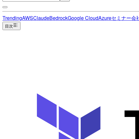
Trending
AWS
Claude
Bedrock
Google Cloud
Azure
セミナー
会
目次