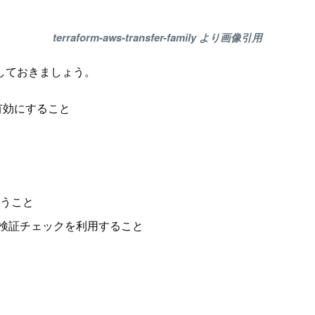
terraform-aws-transfer-family より画像引用
しておきましょう。
を有効にすること
行うこと
の検証チェックを利用すること