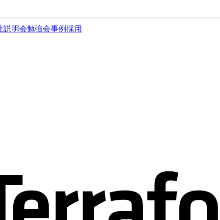
社説明会
勉強会
事例
採用