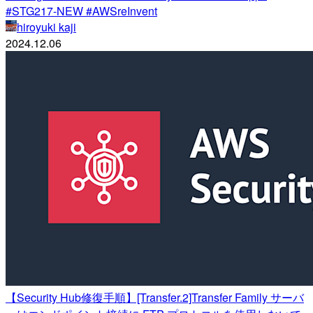
#STG217-NEW #AWSreInvent
hiroyuki kaji
2024.12.06
【Security Hub修復手順】[Transfer.2]Transfer Family サーバ