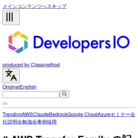
メインコンテンツへスキップ
produced by Classmethod
Original
English
Trending
AWS
Claude
Bedrock
Google Cloud
Azure
セミナー
会
社説明会
勉強会
事例
採用