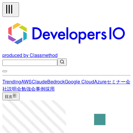
produced by Classmethod
Trending
AWS
Claude
Bedrock
Google Cloud
Azure
セミナー
会
社説明会
勉強会
事例
採用
目次