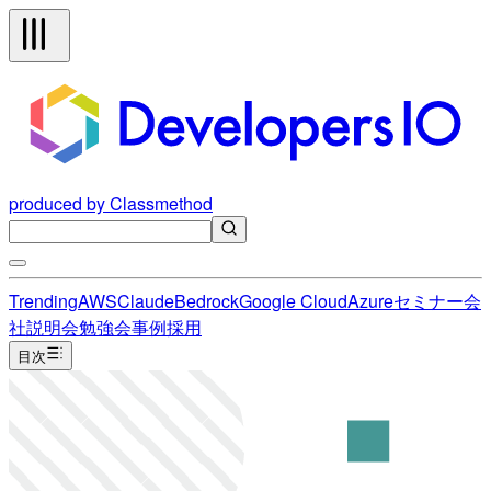
produced by Classmethod
Trending
AWS
Claude
Bedrock
Google Cloud
Azure
セミナー
会
社説明会
勉強会
事例
採用
目次