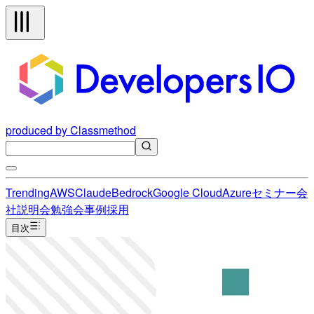
produced by Classmethod
Trending
AWS
Claude
Bedrock
Google Cloud
Azure
セミナー
会
社説明会
勉強会
事例
採用
目次