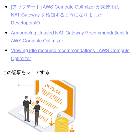
[アップデート] AWS Compute Optimizer が未使用の
NAT Gateway を検知するようになりました |
DevelopersIO
Announcing Unused NAT Gateway Recommendations in
AWS Compute Optimizer
Viewing idle resource recommendations - AWS Compute
Optimizer
この記事をシェアする