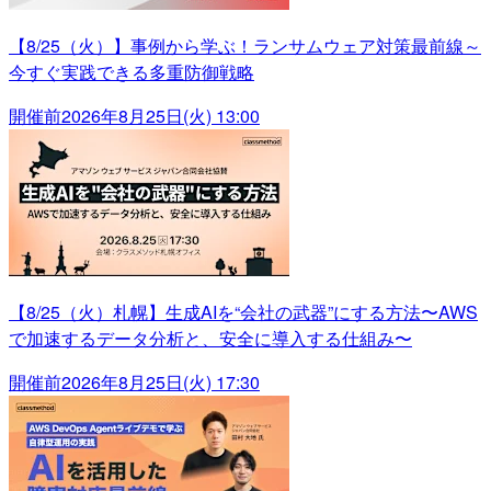
【8/25（火）】事例から学ぶ！ランサムウェア対策最前線～
今すぐ実践できる多重防御戦略
開催前
2026年8月25日(火) 13:00
【8/25（火）札幌】生成AIを“会社の武器”にする方法〜AWS
で加速するデータ分析と、安全に導入する仕組み〜
開催前
2026年8月25日(火) 17:30