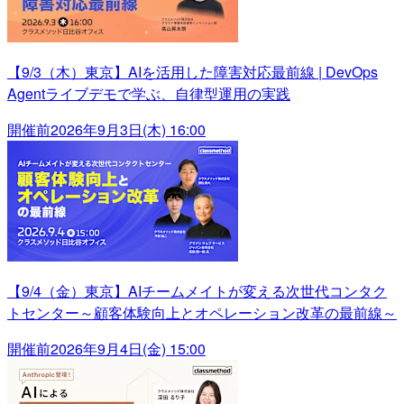
【9/3（木）東京】AIを活用した障害対応最前線 | DevOps
Agentライブデモで学ぶ、自律型運用の実践
開催前
2026年9月3日(木) 16:00
【9/4（金）東京】AIチームメイトが変える次世代コンタク
トセンター～顧客体験向上とオペレーション改革の最前線～
開催前
2026年9月4日(金) 15:00