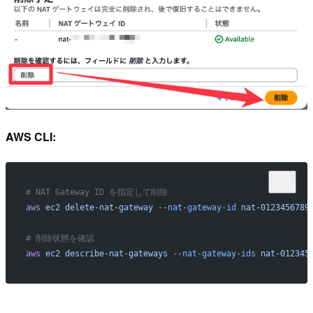
AWS CLI:
# NAT Gateway ID を指定して削除
aws
 ec2
 delete-nat-gateway
 --nat-gateway-id
 nat-0123456789
# 削除状態を確認
aws
 ec2
 describe-nat-gateways
 --nat-gateway-ids
 nat-012345