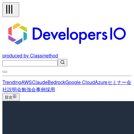
produced by Classmethod
Trending
AWS
Claude
Bedrock
Google Cloud
Azure
セミナー
会
社説明会
勉強会
事例
採用
目次