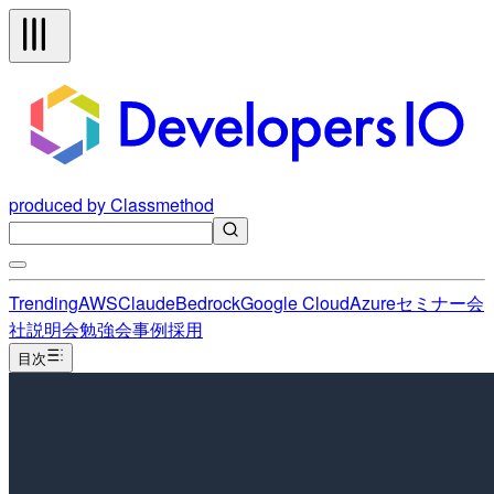
produced by Classmethod
Trending
AWS
Claude
Bedrock
Google Cloud
Azure
セミナー
会
社説明会
勉強会
事例
採用
目次