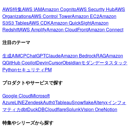
AWS特集
AWS IAM
Amazon Cognito
AWS Security Hub
AWS
Organizations
AWS Control Tower
Amazon EC2
Amazon
S3
S3 Tables
AWS CDK
Amazon QuickSight
Amazon
Redshift
AWS Amplify
Amazon CloudFront
Amazon Connect
注目のテーマ
生成AI
MCP
ChatGPT
Claude
Amazon Bedrock
RAG
Amazon
Q
GitHub Copilot
Devin
Cursor
Obsidian
モダンデータスタック
Python
セキュリティ
PM
プロダクトやサービスで探す
Google Cloud
Microsoft
Azure
LINE
Zendesk
Auth0
Tableau
Snowflake
Alteryx
インフォ
マティカ
dbt
DuckDB
Cloudflare
Splunk
Vision One
Notion
特集やシリーズから探す