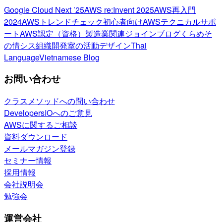
Google Cloud Next ’25
AWS re:Invent 2025
AWS再入門
2024
AWSトレンドチェック
初心者向け
AWSテクニカルサポ
ート
AWS認定（資格）
製造業関連
ジョインブログ
くらめそ
の情シス
組織開発室の活動
デザイン
Thai
Language
Vietnamese Blog
お問い合わせ
クラスメソッドへの問い合わせ
DevelopersIOへのご意見
AWSに関するご相談
資料ダウンロード
メールマガジン登録
セミナー情報
採用情報
会社説明会
勉強会
運営会社