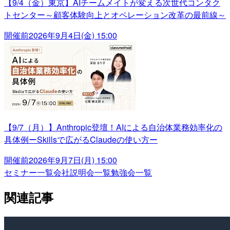
【9/4（金）東京】AIチームメイトが変える次世代コンタク
トセンター～顧客体験向上とオペレーション改革の最前線～
開催前
2026年9月4日(金) 15:00
【9/7（月）】Anthropic登壇！AIによる自治体業務効率化の
具体例ーSkillsで広がるClaudeの使い方ー
開催前
2026年9月7日(月) 15:00
セミナー一覧
会社説明会一覧
勉強会一覧
関連記事