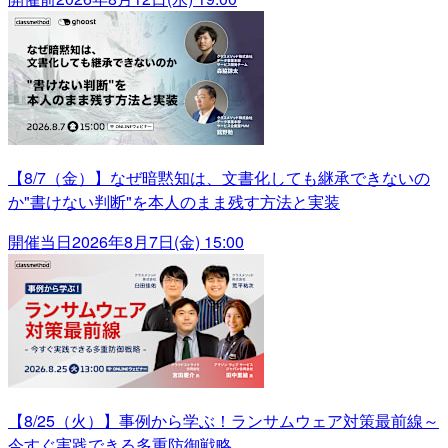
【8/7（金）】なぜ暗黙知は、文書化しても継承できないの
か"書けない判断"を本人のまま残す方法と実装
開催当日
2026年8月7日(金) 15:00
【8/25（火）】事例から学ぶ！ランサムウェア対策最前線～
今すぐ実践できる多重防御戦略