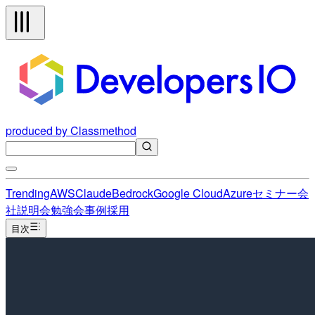
produced by Classmethod
Trending
AWS
Claude
Bedrock
Google Cloud
Azure
セミナー
会
社説明会
勉強会
事例
採用
目次