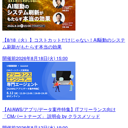
【8/18（火）】コストカットだけじゃない！AI駆動のシステ
ム刷新がもたらす本当の効果
開催前
2026年8月18日(火) 15:00
【AI/AWS/アプリ/データ案件特集】ITフリーランス向け
「CMパートナーズ」 説明会 by クラスメソッド
開催前
2026年8月12日(水) 19:00