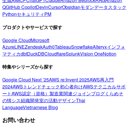
生成AI
MCP
ChatGPT
Claude
Amazon Bedrock
RAG
Amazon
Q
GitHub Copilot
Devin
Cursor
Obsidian
モダンデータスタック
Python
セキュリティ
PM
プロダクトやサービスで探す
Google Cloud
Microsoft
Azure
LINE
Zendesk
Auth0
Tableau
Snowflake
Alteryx
インフォ
マティカ
dbt
DuckDB
Cloudflare
Splunk
Vision One
Notion
特集やシリーズから探す
Google Cloud Next ’25
AWS re:Invent 2025
AWS再入門
2024
AWSトレンドチェック
初心者向け
AWSテクニカルサポ
ート
AWS認定（資格）
製造業関連
ジョインブログ
くらめそ
の情シス
組織開発室の活動
デザイン
Thai
Language
Vietnamese Blog
お問い合わせ