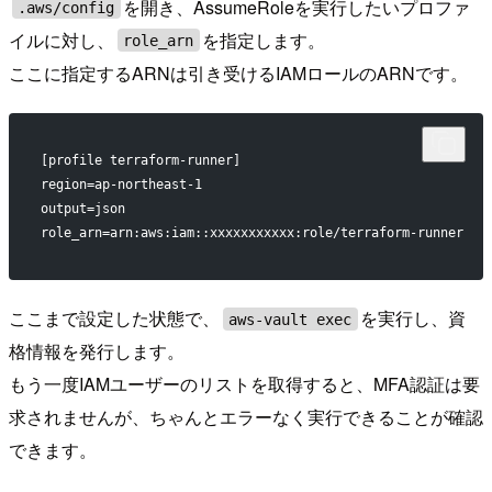
を開き、AssumeRoleを実行したいプロファ
.aws/config
イルに対し、
を指定します。
role_arn
ここに指定するARNは引き受けるIAMロールのARNです。
[profile terraform-runner]
region=ap-northeast-1
output=json
role_arn=arn:aws:iam::xxxxxxxxxxx:role/terraform-runner
ここまで設定した状態で、
を実行し、資
aws-vault exec
格情報を発行します。
もう一度IAMユーザーのリストを取得すると、MFA認証は要
求されませんが、ちゃんとエラーなく実行できることが確認
できます。