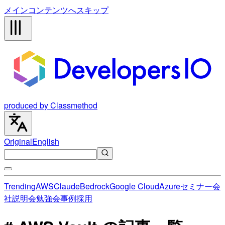
メインコンテンツへスキップ
produced by Classmethod
Original
English
Trending
AWS
Claude
Bedrock
Google Cloud
Azure
セミナー
会
社説明会
勉強会
事例
採用