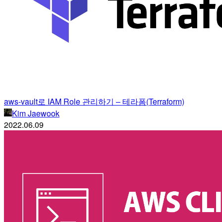
aws-vault로 IAM Role 관리하기 – 테라폼(Terraform)
Kim Jaewook
2022.06.09