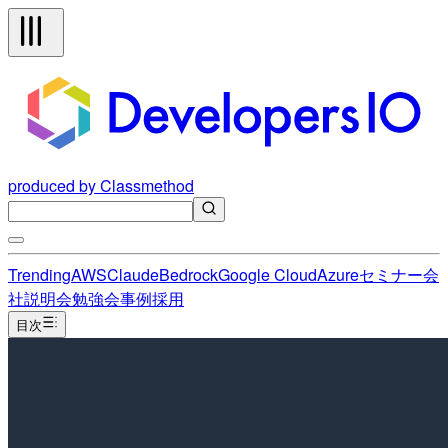
produced by Classmethod
Trending
AWS
Claude
Bedrock
Google Cloud
Azure
セミナー
会
社説明会
勉強会
事例
採用
目次