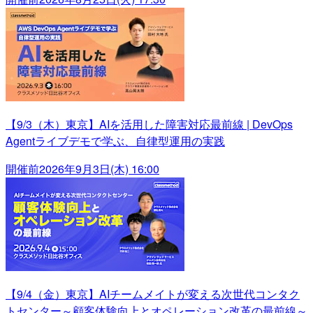
【9/3（木）東京】AIを活用した障害対応最前線 | DevOps
Agentライブデモで学ぶ、自律型運用の実践
開催前
2026年9月3日(木) 16:00
【9/4（金）東京】AIチームメイトが変える次世代コンタク
トセンター～顧客体験向上とオペレーション改革の最前線～