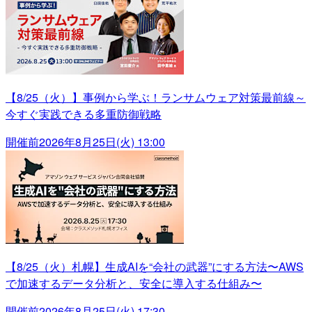
【8/25（火）】事例から学ぶ！ランサムウェア対策最前線～
今すぐ実践できる多重防御戦略
開催前
2026年8月25日(火) 13:00
【8/25（火）札幌】生成AIを“会社の武器”にする方法〜AWS
で加速するデータ分析と、安全に導入する仕組み〜
開催前
2026年8月25日(火) 17:30