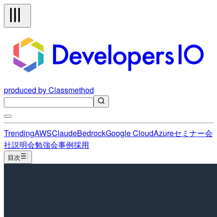
produced by Classmethod
Trending
AWS
Claude
Bedrock
Google Cloud
Azure
セミナー
会
社説明会
勉強会
事例
採用
目次