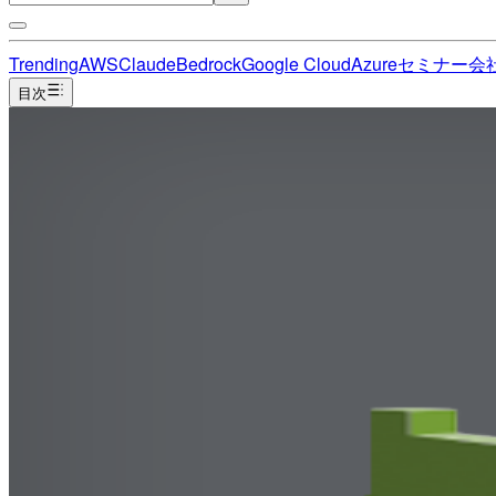
Trending
AWS
Claude
Bedrock
Google Cloud
Azure
セミナー
会
目次