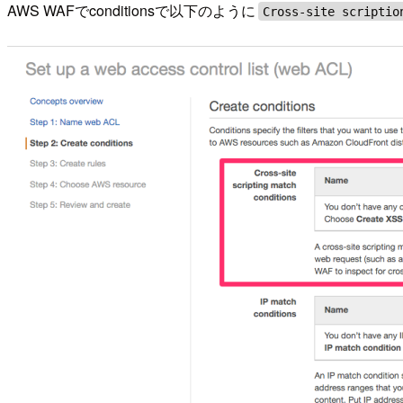
AWS WAFでconditionsで以下のように
Cross-site scriptio