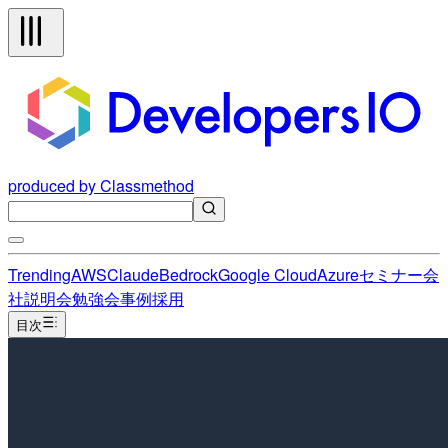
produced by Classmethod
Trending
AWS
Claude
Bedrock
Google Cloud
Azure
セミナー
会
社説明会
勉強会
事例
採用
目次