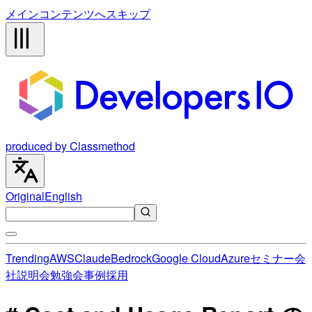
メインコンテンツへスキップ
produced by Classmethod
Original
English
Trending
AWS
Claude
Bedrock
Google Cloud
Azure
セミナー
会
社説明会
勉強会
事例
採用