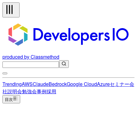
produced by Classmethod
Trending
AWS
Claude
Bedrock
Google Cloud
Azure
セミナー
会
社説明会
勉強会
事例
採用
目次