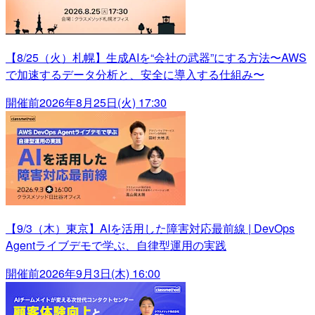
【8/25（火）札幌】生成AIを“会社の武器”にする方法〜AWS
で加速するデータ分析と、安全に導入する仕組み〜
開催前
2026年8月25日(火) 17:30
【9/3（木）東京】AIを活用した障害対応最前線 | DevOps
Agentライブデモで学ぶ、自律型運用の実践
開催前
2026年9月3日(木) 16:00