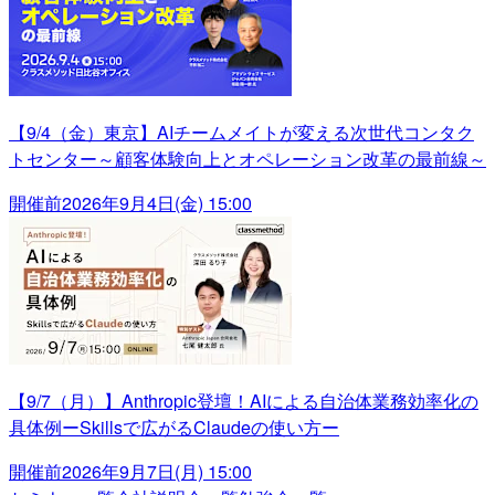
【9/4（金）東京】AIチームメイトが変える次世代コンタク
トセンター～顧客体験向上とオペレーション改革の最前線～
開催前
2026年9月4日(金) 15:00
【9/7（月）】Anthropic登壇！AIによる自治体業務効率化の
具体例ーSkillsで広がるClaudeの使い方ー
開催前
2026年9月7日(月) 15:00