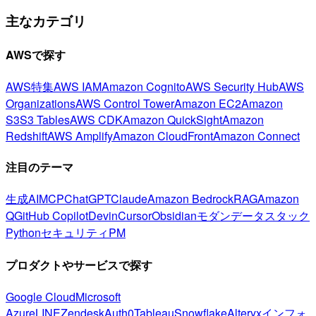
主なカテゴリ
AWSで探す
AWS特集
AWS IAM
Amazon Cognito
AWS Security Hub
AWS
Organizations
AWS Control Tower
Amazon EC2
Amazon
S3
S3 Tables
AWS CDK
Amazon QuickSight
Amazon
Redshift
AWS Amplify
Amazon CloudFront
Amazon Connect
注目のテーマ
生成AI
MCP
ChatGPT
Claude
Amazon Bedrock
RAG
Amazon
Q
GitHub Copilot
Devin
Cursor
Obsidian
モダンデータスタック
Python
セキュリティ
PM
プロダクトやサービスで探す
Google Cloud
Microsoft
Azure
LINE
Zendesk
Auth0
Tableau
Snowflake
Alteryx
インフォ