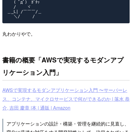
　 ( ﾟдﾟ)　ｶﾞﾀｯ

　 /　　 ヾ

＿_L| /￣￣￣/＿

丸わかりやで。
書籍の概要「AWSで実現するモダンアプ
リケーション入門」
AWSで実現するモダンアプリケーション入門 〜サーバーレ
ス、コンテナ、マイクロサービスで何ができるのか | 落水 恭
介, 吉田 慶章 |本 | 通販 | Amazon
アプリケーションの設計・構築・管理を継続的に見直し、