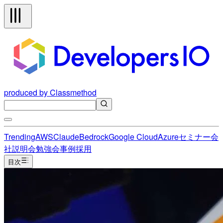
produced by Classmethod
Trending
AWS
Claude
Bedrock
Google Cloud
Azure
セミナー
会
社説明会
勉強会
事例
採用
目次