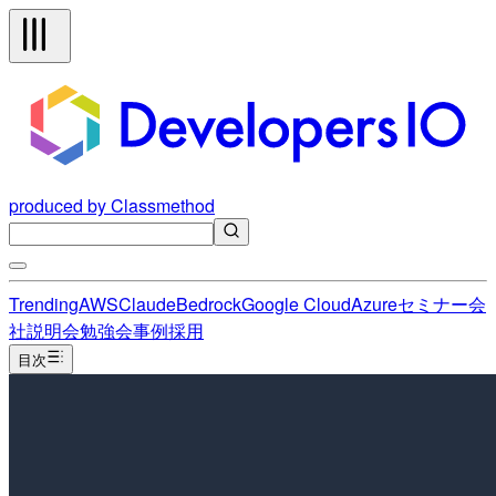
produced by Classmethod
Trending
AWS
Claude
Bedrock
Google Cloud
Azure
セミナー
会
社説明会
勉強会
事例
採用
目次