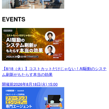
EVENTS
【8/18（火）】コストカットだけじゃない！AI駆動のシステ
ム刷新がもたらす本当の効果
開催前
2026年8月18日(火) 15:00