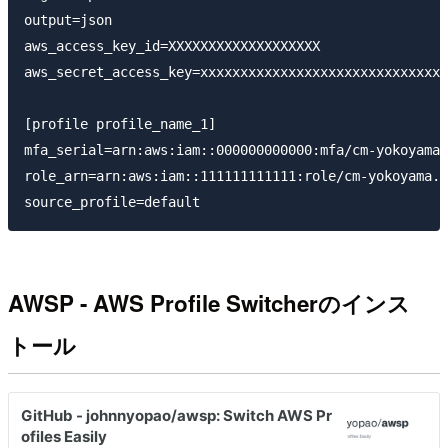
output=json

aws_access_key_id=XXXXXXXXXXXXXXXXXXX

aws_secret_access_key=xxxxxxxxxxxxxxxxxxxxxxxxxxxxxxx
[profile profile_name_1]

mfa_serial=arn:aws:iam::000000000000:mfa/cm-yokoyama.
role_arn=arn:aws:iam::111111111111:role/cm-yokoyama.t
AWSP - AWS Profile Switcherのインス
トール