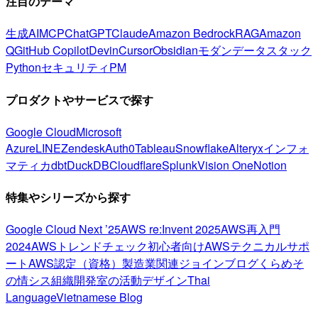
注目のテーマ
生成AI
MCP
ChatGPT
Claude
Amazon Bedrock
RAG
Amazon
Q
GitHub Copilot
Devin
Cursor
Obsidian
モダンデータスタック
Python
セキュリティ
PM
プロダクトやサービスで探す
Google Cloud
Microsoft
Azure
LINE
Zendesk
Auth0
Tableau
Snowflake
Alteryx
インフォ
マティカ
dbt
DuckDB
Cloudflare
Splunk
Vision One
Notion
特集やシリーズから探す
Google Cloud Next ’25
AWS re:Invent 2025
AWS再入門
2024
AWSトレンドチェック
初心者向け
AWSテクニカルサポ
ート
AWS認定（資格）
製造業関連
ジョインブログ
くらめそ
の情シス
組織開発室の活動
デザイン
Thai
Language
Vietnamese Blog