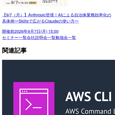
【9/7（月）】Anthropic登壇！AIによる自治体業務効率化の
具体例ーSkillsで広がるClaudeの使い方ー
開催前
2026年9月7日(月) 15:00
セミナー一覧
会社説明会一覧
勉強会一覧
関連記事