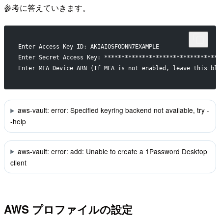
参考に答えていきます。
Enter Access Key ID: AKIAIOSFODNN7EXAMPLE
Enter Secret Access Key: *********************************
Enter MFA Device ARN (If MFA is not enabled, leave this
aws-vault: error: Specified keyring backend not available, try -
-help
aws-vault: error: add: Unable to create a 1Password Desktop
client
AWS プロファイルの設定