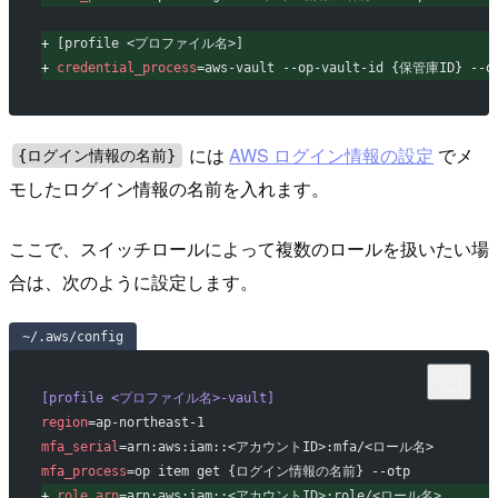
+
 [profile <プロファイル名>]
+
credential_process
=aws-vault --op-vault-id {保管庫ID} --o
には
AWS ログイン情報の設定
でメ
{ログイン情報の名前}
モしたログイン情報の名前を入れます。
ここで、スイッチロールによって複数のロールを扱いたい場
合は、次のように設定します。
~/.aws/config
[profile <プロファイル名>-vault]
region
=ap-northeast-1
mfa_serial
=arn:aws:iam::<アカウントID>:mfa/<ロール名>
mfa_process
=op item get {ログイン情報の名前} --otp
+
role_arn
=arn:aws:iam::<アカウントID>:role/<ロール名>