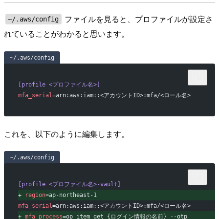
ファイルを見ると、プロファイルが設定さ
~/.aws/config
れていることがわかると思います。
~/.aws/config
[profile <プロファイル名>]
mfa_serial
=arn:aws:iam::<アカウントID>:mfa/<ロール名>
これを、以下のように編集します。
~/.aws/config
[profile <プロファイル名>-vault]
+
region
=ap-northeast-1
mfa_serial
=arn:aws:iam::<アカウントID>:mfa/<ロール名>
+
mfa_process
=op item get {ログイン情報の名前} --otp