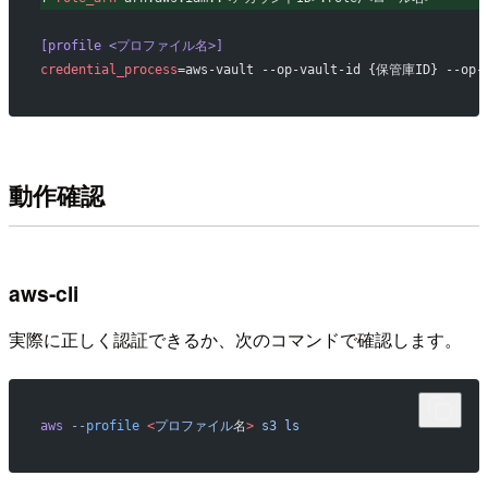
[profile <プロファイル名>]
credential_process
=aws-vault --op-vault-id {保管庫ID} --op
動作確認
aws-cli
実際に正しく認証できるか、次のコマンドで確認します。
aws
 --profile
 <
プロファイル
名
>
 s3
 ls