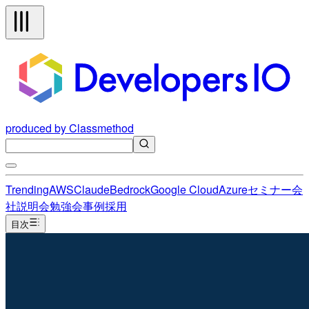
produced by Classmethod
Trending
AWS
Claude
Bedrock
Google Cloud
Azure
セミナー
会
社説明会
勉強会
事例
採用
目次