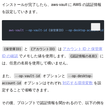
インストールが完了したら、aws-vault に AWS の認証情報
を設定していきます。
aws-vault
 --op-vault-id
 {保管庫ID}
 --op-desktop-account-id
 
と
は
アカウント ID と保管庫
{保管庫ID}
{アカウントID}
ID の確認
でメモした値を使用します。
に
{認証情報の名前}
は、任意の名前を使用して構いません。
また、
オプションと
--op-vault-id
--op-desktop-
オプションはそれぞれ
対応する環境変数
を設
account-id
定することで省略できます。
その後、プロンプトで認証情報を聞かれるので、以下の例を