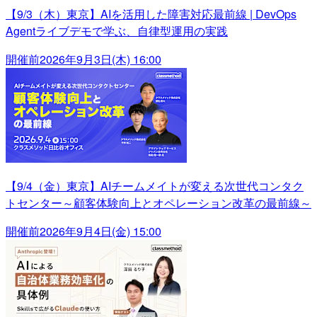
【9/3（木）東京】AIを活用した障害対応最前線 | DevOps
Agentライブデモで学ぶ、自律型運用の実践
開催前
2026年9月3日(木) 16:00
【9/4（金）東京】AIチームメイトが変える次世代コンタク
トセンター～顧客体験向上とオペレーション改革の最前線～
開催前
2026年9月4日(金) 15:00