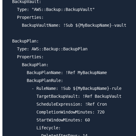
  BackupVault:

    Type: "AWS::Backup::BackupVault"

    Properties:

      BackupVaultName: !Sub ${MyBackupName}-vault

  BackupPlan:

    Type: AWS::Backup::BackupPlan

    Properties: 

      BackupPlan: 

        BackupPlanName: !Ref MyBackupName

        BackupPlanRule: 

          - RuleName: !Sub ${MyBackupName}-rule

            TargetBackupVault: !Ref BackupVault

            ScheduleExpression: !Ref Cron

            CompletionWindowMinutes: 720

            StartWindowMinutes: 60

            Lifecycle:

              DeleteAfterDays: 14
