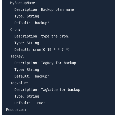
  MyBackupName:

    Description: Backup plan name

    Type: String

    Default: 'backup'

  Cron:

    Description: type the cron.

    Type: String

    Default: cron(0 19 * * ? *)

  TagKey:

    Description: TagKey for backup

    Type: String

    Default: 'backup'

  TagValue:

    Description: TagValue for backup

    Type: String

    Default: 'True'

Resources:
