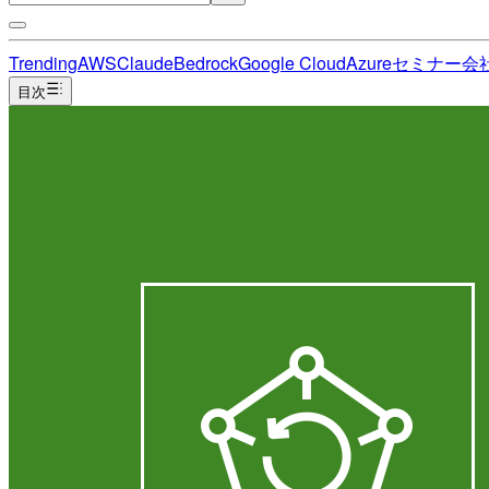
Trending
AWS
Claude
Bedrock
Google Cloud
Azure
セミナー
会
目次