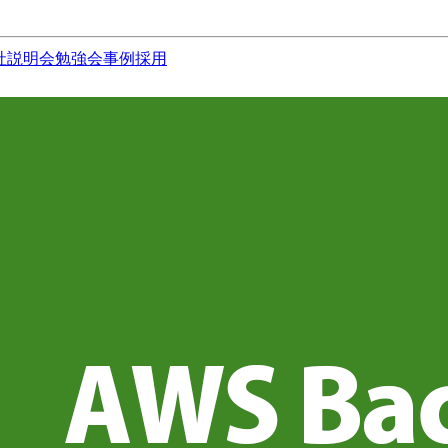
社説明会
勉強会
事例
採用