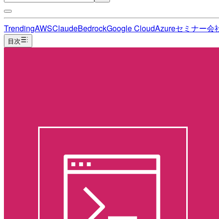
Trending
AWS
Claude
Bedrock
Google Cloud
Azure
セミナー
会
目次