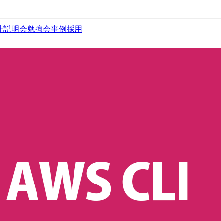
社説明会
勉強会
事例
採用