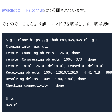
awscliのコードはgithub
にて公開されています。
ですので、こちらよりgitコマンドでを取得します。取得後ls
$ git clone https://github.com/aws/aws-cli.git

Cloning into 'aws-cli'...

remote: Counting objects: 12610, done.

remote: Compressing objects: 100% (3/3), done.

remote: Total 12610 (delta 0), reused 0 (delta 0)

Receiving objects: 100% (12610/12610), 4.41 MiB | 868
Resolving deltas: 100% (7180/7180), done.

Checking connectivity... done.

$ ls

aws-cli
