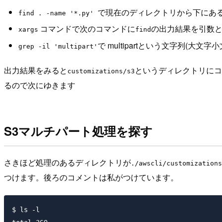
で現在のディレクトリから下にあるPy
find . -name '*.py'
コマンドで次のコマンドに
の出力結果を引数
xargs
find
で multipartという文字列(
grep -il 'multipart'
出力結果をみると
というディレクトリにコ
customizations/s3
るので次にゆきます
S3マルチパート処理を探す
さきほど処理のあるディレクトリが
./awscli/customizations
つけます。後ろのコメントは私がつけています。
$ ls -l
