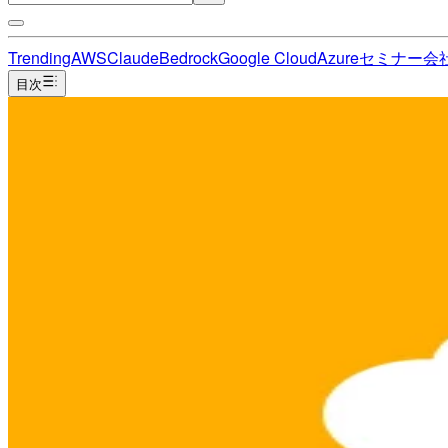
Trending
AWS
Claude
Bedrock
Google Cloud
Azure
セミナー
会
目次