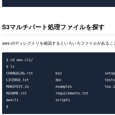
S3マルチパート処理ファイルを探す
aws-cliディレクトリを確認するといろいろファイルがある
$ cd aws-cli/

$ ls

CHANGELOG.rst		bin			setup.py

LICENSE.txt		doc			tests

MANIFEST.in		examples		tox.ini

README.rst		requirements.txt

awscli			scripts
