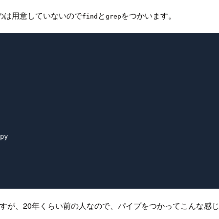
のは用意していないので
と
をつかいます。
find
grep
py

すが、20年くらい前の人なので、パイプをつかってこんな感