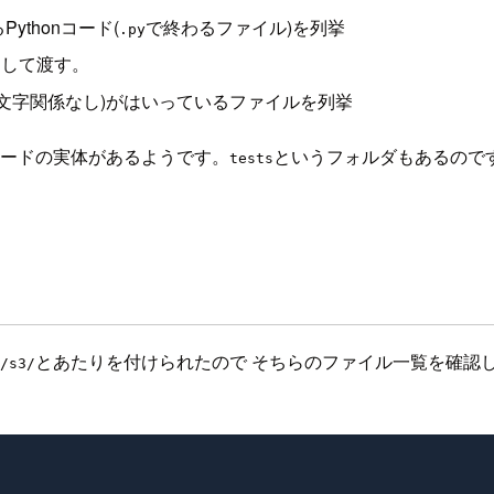
thonコード(
で終わるファイル)を列挙
.py
として渡す。
大文字小文字関係なし)がはいっているファイルを列挙
ードの実体があるようです。
というフォルダもあるので
tests
とあたりを付けられたので そちらのファイル一覧を確認
/s3/