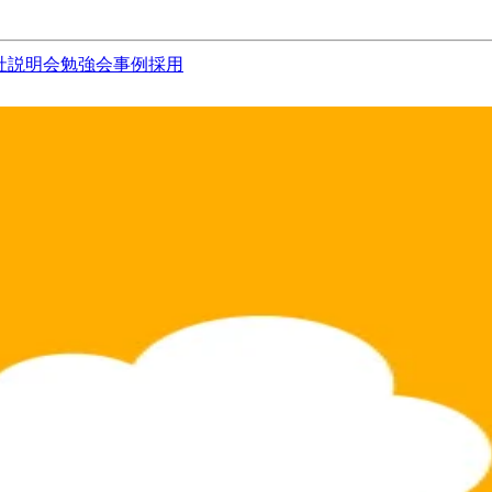
社説明会
勉強会
事例
採用