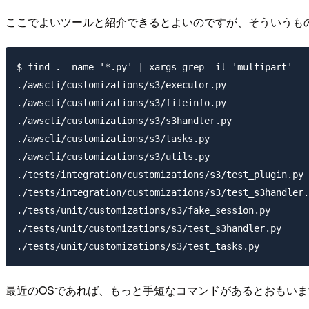
ここでよいツールと紹介できるとよいのですが、そういうも
$ find . -name '*.py' | xargs grep -il 'multipart'

./awscli/customizations/s3/executor.py

./awscli/customizations/s3/fileinfo.py

./awscli/customizations/s3/s3handler.py

./awscli/customizations/s3/tasks.py

./awscli/customizations/s3/utils.py

./tests/integration/customizations/s3/test_plugin.py

./tests/integration/customizations/s3/test_s3handler.
./tests/unit/customizations/s3/fake_session.py

./tests/unit/customizations/s3/test_s3handler.py

最近のOSであれば、もっと手短なコマンドがあるとおもいま