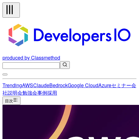
produced by Classmethod
Trending
AWS
Claude
Bedrock
Google Cloud
Azure
セミナー
会
社説明会
勉強会
事例
採用
目次