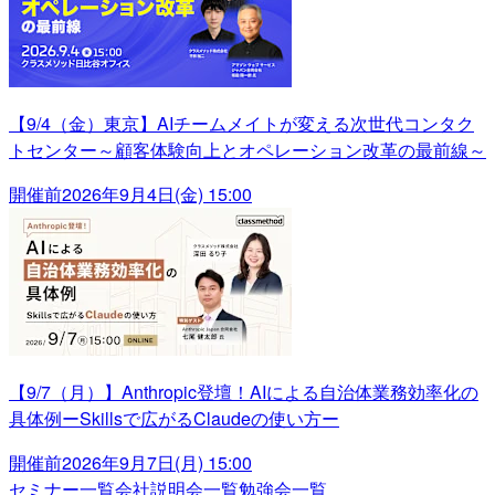
【9/4（金）東京】AIチームメイトが変える次世代コンタク
トセンター～顧客体験向上とオペレーション改革の最前線～
開催前
2026年9月4日(金) 15:00
【9/7（月）】Anthropic登壇！AIによる自治体業務効率化の
具体例ーSkillsで広がるClaudeの使い方ー
開催前
2026年9月7日(月) 15:00
セミナー一覧
会社説明会一覧
勉強会一覧