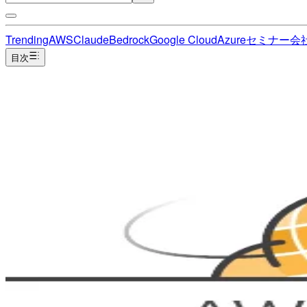
Trending
AWS
Claude
Bedrock
Google Cloud
Azure
セミナー
会
目次