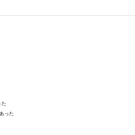
きた
あった