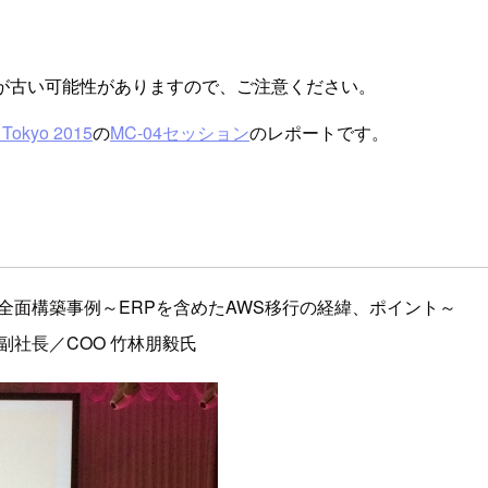
が古い可能性がありますので、ご注意ください。
Tokyo 2015
の
MC-04セッション
のレポートです。
全面構築事例～ERPを含めたAWS移行の経緯、ポイント～
副社長／COO 竹林朋毅氏