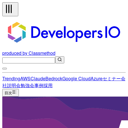
produced by Classmethod
Trending
AWS
Claude
Bedrock
Google Cloud
Azure
セミナー
会
社説明会
勉強会
事例
採用
目次