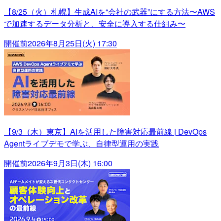
【8/25（火）札幌】生成AIを“会社の武器”にする方法〜AWS
で加速するデータ分析と、安全に導入する仕組み〜
開催前
2026年8月25日(火) 17:30
【9/3（木）東京】AIを活用した障害対応最前線 | DevOps
Agentライブデモで学ぶ、自律型運用の実践
開催前
2026年9月3日(木) 16:00