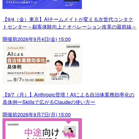
【9/4（金）東京】AIチームメイトが変える次世代コンタク
トセンター～顧客体験向上とオペレーション改革の最前線～
開催前
2026年9月4日(金) 15:00
【9/7（月）】Anthropic登壇！AIによる自治体業務効率化の
具体例ーSkillsで広がるClaudeの使い方ー
開催前
2026年9月7日(月) 15:00