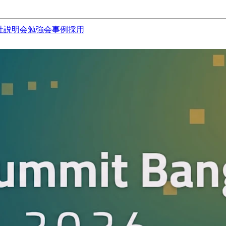
社説明会
勉強会
事例
採用