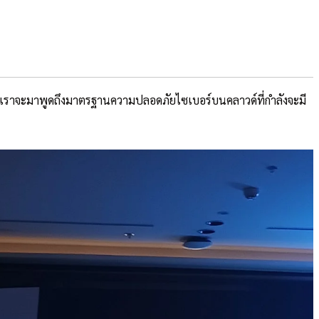
นนี้เราจะมาพูดถึงมาตรฐานความปลอดภัยไซเบอร์บนคลาวด์ที่กำลังจะมี