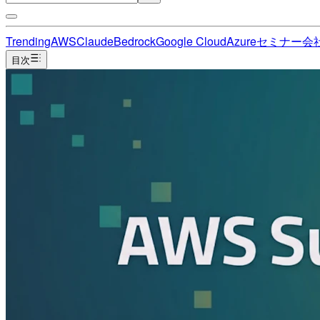
Trending
AWS
Claude
Bedrock
Google Cloud
Azure
セミナー
会
目次