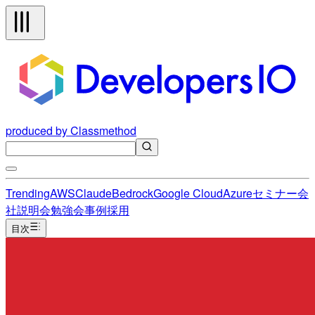
produced by Classmethod
Trending
AWS
Claude
Bedrock
Google Cloud
Azure
セミナー
会
社説明会
勉強会
事例
採用
目次