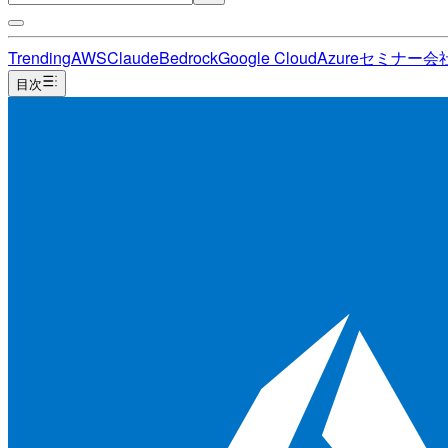
Trending
AWS
Claude
Bedrock
Google Cloud
Azure
セミナー
会
目次