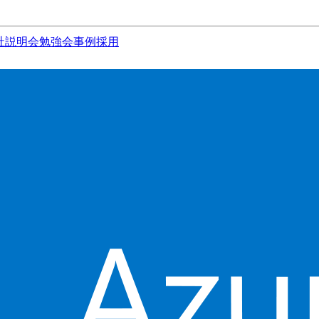
社説明会
勉強会
事例
採用