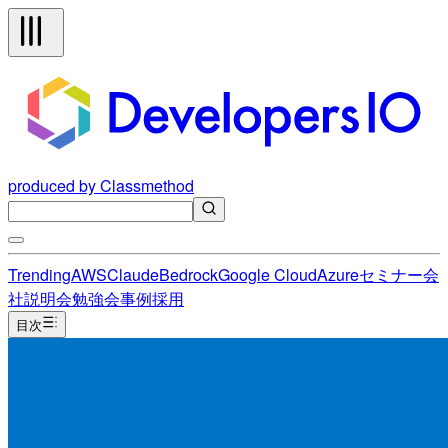
produced by Classmethod
Trending
AWS
Claude
Bedrock
Google Cloud
Azure
セミナー
会
社説明会
勉強会
事例
採用
目次