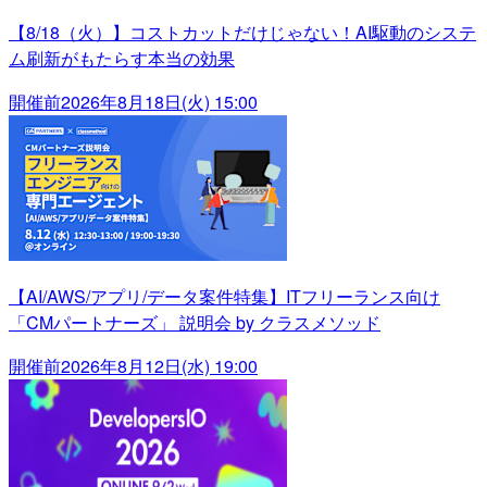
【8/18（火）】コストカットだけじゃない！AI駆動のシステ
ム刷新がもたらす本当の効果
開催前
2026年8月18日(火) 15:00
【AI/AWS/アプリ/データ案件特集】ITフリーランス向け
「CMパートナーズ」 説明会 by クラスメソッド
開催前
2026年8月12日(水) 19:00