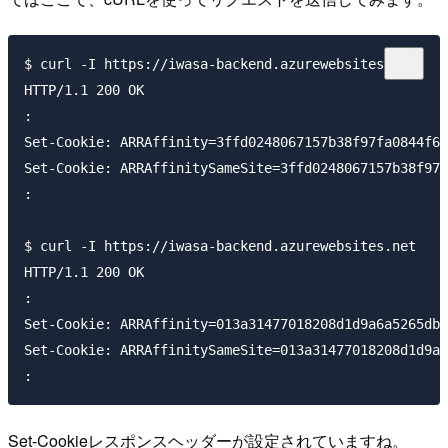
$ curl -I https://iwasa-backend.azurewebsites.net

HTTP/1.1 200 OK

:

Set-Cookie: ARRAffinity=3ffd0248067157b38f97fa0844f67
Set-Cookie: ARRAffinitySameSite=3ffd0248067157b38f97f
:

$ curl -I https://iwasa-backend.azurewebsites.net

HTTP/1.1 200 OK

:

Set-Cookie: ARRAffinity=013a31477018208d1d9a6a5265db9
Set-Cookie: ARRAffinitySameSite=013a31477018208d1d9a6
Set-Cookieレスポンスヘッダーが設定されていますね。