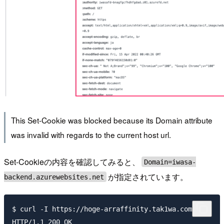
This Set-Cookie was blocked because its Domain attribute
was invalid with regards to the current host url.
Set-Cookieの内容を確認してみると、
Domain=iwasa-
が指定されています。
backend.azurewebsites.net
$ curl -I https://hoge-arraffinity.tak1wa.com/

HTTP/1.1 200 OK
