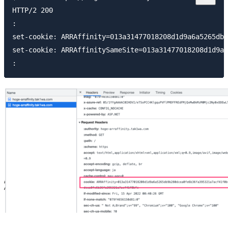
HTTP/2 200 

:

set-cookie: ARRAffinity=013a31477018208d1d9a6a5265db9
set-cookie: ARRAffinitySameSite=013a31477018208d1d9a6