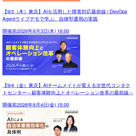
【9/3（木）東京】AIを活用した障害対応最前線 | DevOps
Agentライブデモで学ぶ、自律型運用の実践
開催前
2026年9月3日(木) 16:00
【9/4（金）東京】AIチームメイトが変える次世代コンタク
トセンター～顧客体験向上とオペレーション改革の最前線～
開催前
2026年9月4日(金) 15:00