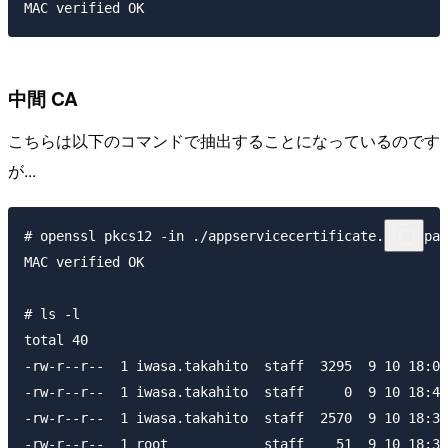
中間 CA
こちらは以下のコマンドで抽出することになっているのです
が...
# openssl pkcs12 -in ./appservicecertificate.pfx -pas
MAC verified OK

# ls -l

total 40

-rw-r--r--  1 iwasa.takahito  staff  3295  9 10 18:06
-rw-r--r--  1 iwasa.takahito  staff     0  9 10 18:41
-rw-r--r--  1 iwasa.takahito  staff  2570  9 10 18:39
-rw-r--r--  1 root            staff    51  9 10 18:33