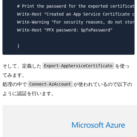
    # Print the password for the exported certificate

    Write-Host "Created an App Service Certificate co
    Write-Warning "For security reasons, do not store
    Write-Host "PFX password: $pfxPassword"

そして、定義した
を使っ
Export-AppServiceCertificate
てみます。
処理の中で
が使われているので以下の
Connect-AzAccount
ように認証を行います。