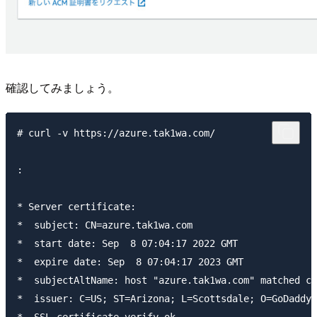
確認してみましょう。
# curl -v https://azure.tak1wa.com/

:

* Server certificate:

*  subject: CN=azure.tak1wa.com

*  start date: Sep  8 07:04:17 2022 GMT

*  expire date: Sep  8 07:04:17 2023 GMT

*  subjectAltName: host "azure.tak1wa.com" matched ce
*  issuer: C=US; ST=Arizona; L=Scottsdale; O=GoDaddy.