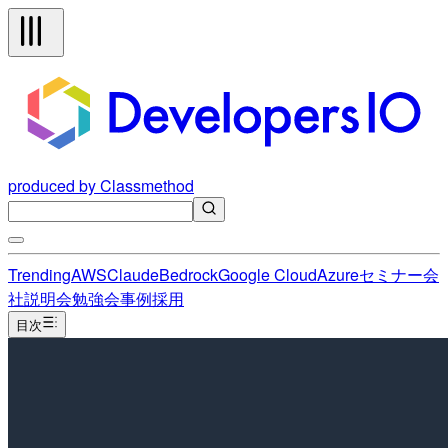
produced by Classmethod
Trending
AWS
Claude
Bedrock
Google Cloud
Azure
セミナー
会
社説明会
勉強会
事例
採用
目次