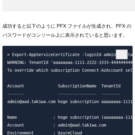
成功すると以下のように PFX ファイルが生成され、PFX の
パスワードがコンソール上に表示されていると思います。
> Export-AppServiceCertificate -loginId admin@aad.tak
WARNING: TenantId 'aaaaaaaa-1111-2222-3333-4444444444
To override which subscription Connect-AzAccount sele
Account              SubscriptionName  TenantId      
-------              ----------------  --------      
admin@aad.tak1wa.com hoge subscription aaaaaaaa-1111-
Name               : hoge subscription (aaaaaaaa-1111
Account            : admin@aad.tak1wa.com

Environment        : AzureCloud
