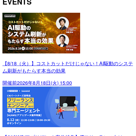
EVENTS
【8/18（火）】コストカットだけじゃない！AI駆動のシステ
ム刷新がもたらす本当の効果
開催前
2026年8月18日(火) 15:00