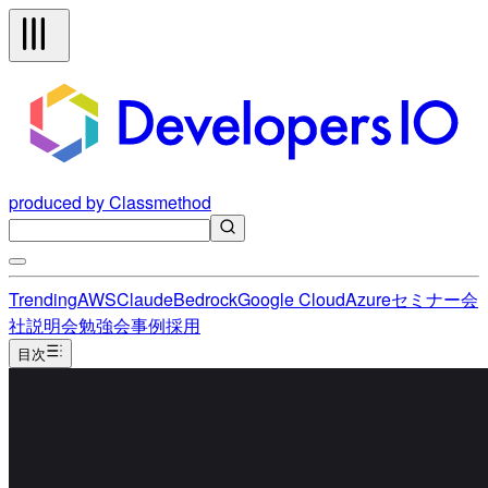
produced by Classmethod
Trending
AWS
Claude
Bedrock
Google Cloud
Azure
セミナー
会
社説明会
勉強会
事例
採用
目次