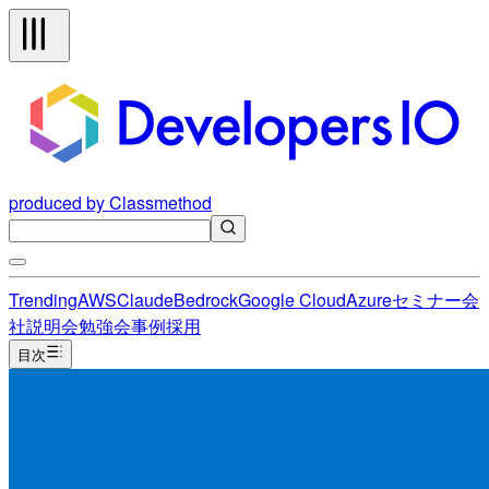
produced by Classmethod
Trending
AWS
Claude
Bedrock
Google Cloud
Azure
セミナー
会
社説明会
勉強会
事例
採用
目次