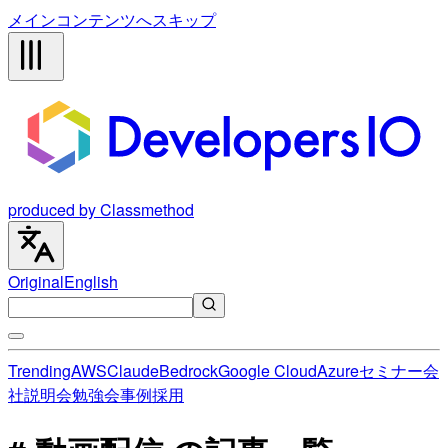
メインコンテンツへスキップ
produced by Classmethod
Original
English
Trending
AWS
Claude
Bedrock
Google Cloud
Azure
セミナー
会
社説明会
勉強会
事例
採用