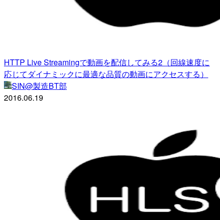
HTTP Live Streamingで動画を配信してみる2（回線速度に
応じてダイナミックに最適な品質の動画にアクセスする）
SIN@製造BT部
2016.06.19