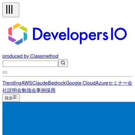
produced by Classmethod
Trending
AWS
Claude
Bedrock
Google Cloud
Azure
セミナー
会
社説明会
勉強会
事例
採用
目次