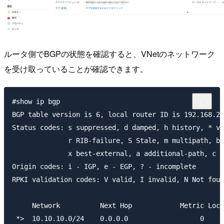
ルータ側でBGPの状態を確認すると、VNetのネットワーク
を受け取っていることが確認できます。
#show ip bgp

BGP table version is 6, local router ID is 192.168.25
Status codes: s suppressed, d damped, h history, * va
              r RIB-failure, S Stale, m multipath, b 
              x best-external, a additional-path, c R
Origin codes: i - IGP, e - EGP, ? - incomplete

RPKI validation codes: V valid, I invalid, N Not foun
     Network          Next Hop            Metric LocP
 *>  10.10.10.0/24    0.0.0.0                  0     