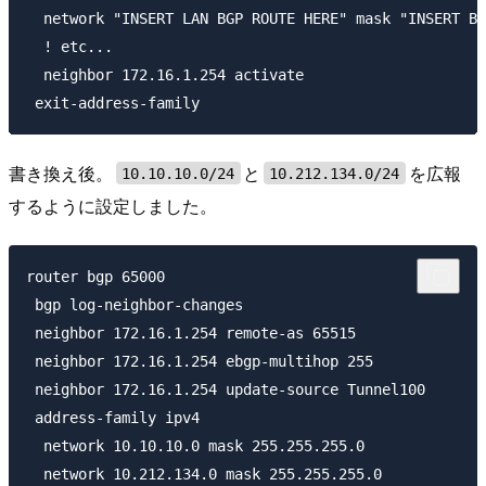
  network "INSERT LAN BGP ROUTE HERE" mask "INSERT BG
  ! etc...

  neighbor 172.16.1.254 activate

書き換え後。
と
を広報
10.10.10.0/24
10.212.134.0/24
するように設定しました。
router bgp 65000

 bgp log-neighbor-changes

 neighbor 172.16.1.254 remote-as 65515 

 neighbor 172.16.1.254 ebgp-multihop 255

 neighbor 172.16.1.254 update-source Tunnel100

 address-family ipv4

  network 10.10.10.0 mask 255.255.255.0

  network 10.212.134.0 mask 255.255.255.0
