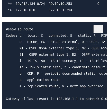
 *>  10.212.134.0/24  10.10.10.253             0     
#show ip route

Codes: L - local, C - connected, S - static, R - RIP,
       D - EIGRP, EX - EIGRP external, O - OSPF, IA -
       N1 - OSPF NSSA external type 1, N2 - OSPF NSSA
       E1 - OSPF external type 1, E2 - OSPF external 
       i - IS-IS, su - IS-IS summary, L1 - IS-IS leve
       ia - IS-IS inter area, * - candidate default, 
       o - ODR, P - periodic downloaded static route,
       a - application route

       + - replicated route, % - next hop override, p
Gateway of last resort is 192.168.1.1 to network 0.0.