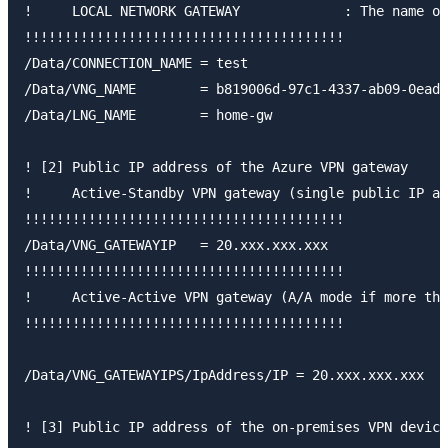
!     LOCAL NETWORK GATEWAY		: The name of your local network gateway resource for the connection

!!!!!!!!!!!!!!!!!!!!!!!!!!!!!!!!!!!!!!!!

/Data/CONNECTION_NAME = test

/Data/VNG_NAME        = b819006d-97c1-4337-ab09-0ead6
/Data/LNG_NAME        = home-gw

! [2] Public IP address of the Azure VPN gateway

!     Active-Standby VPN gateway (single public IP ad
!!!!!!!!!!!!!!!!!!!!!!!!!!!!!!!!!!!!!!!!

/Data/VNG_GATEWAYIP   = 20.xxx.xxx.xxx

!!!!!!!!!!!!!!!!!!!!!!!!!!!!!!!!!!!!!!!!

!     Active-Active VPN gateway (A/A mode if more tha
!!!!!!!!!!!!!!!!!!!!!!!!!!!!!!!!!!!!!!!!

/Data/VNG_GATEWAYIPS/IpAddress/IP = 20.xxx.xxx.xxx

! [3] Public IP address of the on-premises VPN device
