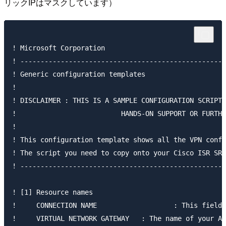
リックIPはマスクしています）
! Microsoft Corporation

! ---------------------------------------------------
! Generic configuration templates

!

! DISCLAIMER : THIS IS A SAMPLE CONFIGURATION SCRIPT 
!			   HANDS-ON SUPPORT OR FURTHER ASSISTANCE, PLEASE CONTACT YOUR VENDOR DIRECTLY.

!

! This configuration template shows all the VPN confi
! The script you need to copy onto your Cisco ISR SRX
! ---------------------------------------------------
! [1] Resource names

!     CONNECTION NAME			: This field is the name of your connection resource

!     VIRTUAL NETWORK GATEWAY	: The name of your Azure VPN gateway resource for the connection
