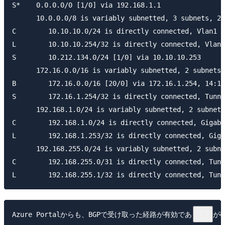
S*    0.0.0.0/0 [1/0] via 192.168.1.1

      10.0.0.0/8 is variably subnetted, 3 subnets, 2 
C        10.10.10.0/24 is directly connected, Vlan1

L        10.10.10.254/32 is directly connected, Vlan1

S        10.212.134.0/24 [1/0] via 10.10.10.253

      172.16.0.0/16 is variably subnetted, 2 subnets,
B        172.16.0.0/16 [20/0] via 172.16.1.254, 14:14
S        172.16.1.254/32 is directly connected, Tunne
      192.168.1.0/24 is variably subnetted, 2 subnets
C        192.168.1.0/24 is directly connected, Gigabi
L        192.168.1.253/32 is directly connected, Giga
      192.168.255.0/24 is variably subnetted, 2 subne
C        192.168.255.0/31 is directly connected, Tunn
Azure Portalからも、BGPで受け取った経路が有効であること