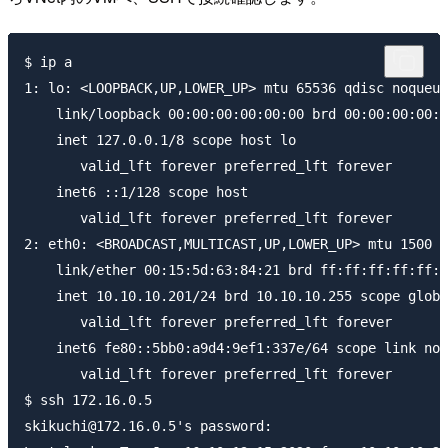
$ ip a

1: lo: <LOOPBACK,UP,LOWER_UP> mtu 65536 qdisc noqueue
    link/loopback 00:00:00:00:00:00 brd 00:00:00:00:0
    inet 127.0.0.1/8 scope host lo

       valid_lft forever preferred_lft forever

    inet6 ::1/128 scope host

       valid_lft forever preferred_lft forever

2: eth0: <BROADCAST,MULTICAST,UP,LOWER_UP> mtu 1500 q
    link/ether 00:15:5d:63:84:21 brd ff:ff:ff:ff:ff:f
    inet 10.10.10.201/24 brd 10.10.10.255 scope globa
       valid_lft forever preferred_lft forever

    inet6 fe80::5bb0:a9d4:9ef1:337e/64 scope link nop
       valid_lft forever preferred_lft forever

$ ssh 172.16.0.5

skikuchi@172.16.0.5's password:
