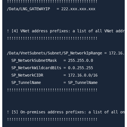
!!!!!!!!!!!!!!!!!!!!!!!!!!!!!!!!!!!!!!!!

/Data/LNG_GATEWAYIP   = 222.xxx.xxx.xxx

! [4] VNet address prefixes: a list of all VNet addre
!!!!!!!!!!!!!!!!!!!!!!!!!!!!!!!!!!!!!!!!

/Data/VnetSubnets/Subnet/SP_NetworkIpRange = 172.16.0
  SP_NetworkSubnetMask   = 255.255.0.0

  SP_NetworkWildcardBits = 0.0.255.255

  SP_NetworkCIDR         = 172.16.0.0/16

  SP_TunnelName          = SP_TunnelName

!!!!!!!!!!!!!!!!!!!!!!!!!!!!!!!!!!!!!!!!

! [5] On-premises address prefixes: a list of all on-
!!!!!!!!!!!!!!!!!!!!!!!!!!!!!!!!!!!!!!!!
