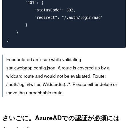
        "401": {

            "statusCode": 302,

            "redirect": "/.auth/login/aad"

        }

    }

Encountered an issue while validating
staticwebapp.config.json: A route is covered up by a
wildcard route and would not be evaluated. Route:
/.auth/login/twitter, Wildcard(s): /*. Please either delete or
move the unreachable route.
さいごに。AzureADでの認証が必須には