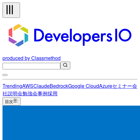
produced by Classmethod
Trending
AWS
Claude
Bedrock
Google Cloud
Azure
セミナー
会
社説明会
勉強会
事例
採用
目次