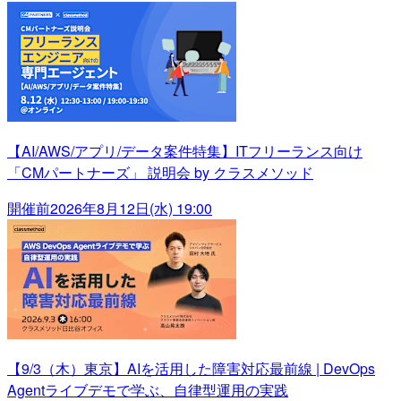
【AI/AWS/アプリ/データ案件特集】ITフリーランス向け
「CMパートナーズ」 説明会 by クラスメソッド
開催前
2026年8月12日(水) 19:00
【9/3（木）東京】AIを活用した障害対応最前線 | DevOps
Agentライブデモで学ぶ、自律型運用の実践