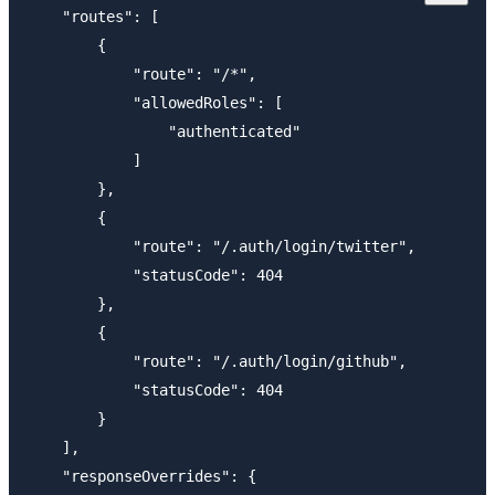
    "routes": [

        {

            "route": "/*",

            "allowedRoles": [

                "authenticated"

            ]

        },

        {

            "route": "/.auth/login/twitter",

            "statusCode": 404

        },

        {

            "route": "/.auth/login/github",

            "statusCode": 404

        }

    ],

    "responseOverrides": {
