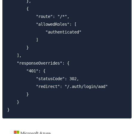
        },

        {

            "route": "/*",

            "allowedRoles": [

                "authenticated"

            ]

        }

    ],

    "responseOverrides": {

        "401": {

            "statusCode": 302,

            "redirect": "/.auth/login/aad"

        }

    }
