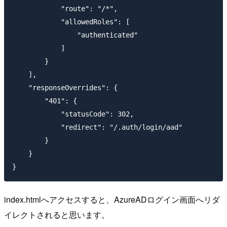
            "route": "/*",

            "allowedRoles": [

                "authenticated"

            ]

        }

    ],

    "responseOverrides": {

        "401": {

            "statusCode": 302,

            "redirect": "/.auth/login/aad"

        }

    }

index.htmlへアクセスすると、AzureADログイン画面へリダ
イレクトされると思います。