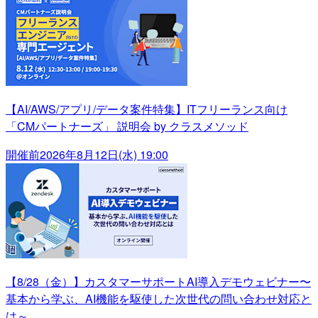
【AI/AWS/アプリ/データ案件特集】ITフリーランス向け
「CMパートナーズ」 説明会 by クラスメソッド
開催前
2026年8月12日(水) 19:00
【8/28（金）】カスタマーサポートAI導入デモウェビナー〜
基本から学ぶ、AI機能を駆使した次世代の問い合わせ対応と
は～