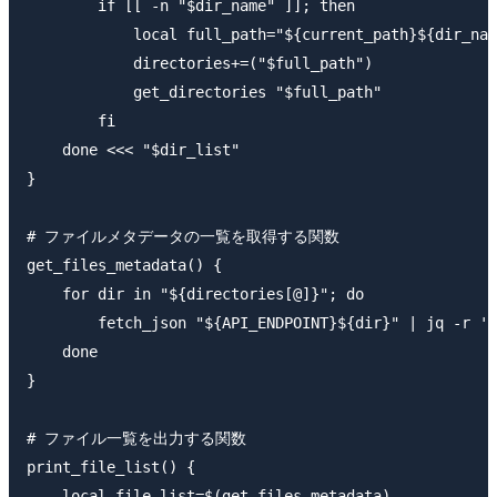
        if [[ -n "$dir_name" ]]; then

            local full_path="${current_path}${dir_nam
            directories+=("$full_path")

            get_directories "$full_path"

        fi

    done <<< "$dir_list"

}

# ファイルメタデータの一覧を取得する関数

get_files_metadata() {

    for dir in "${directories[@]}"; do

        fetch_json "${API_ENDPOINT}${dir}" | jq -r '.
    done

}

# ファイル一覧を出力する関数

print_file_list() {

    local file_list=$(get_files_metadata)
