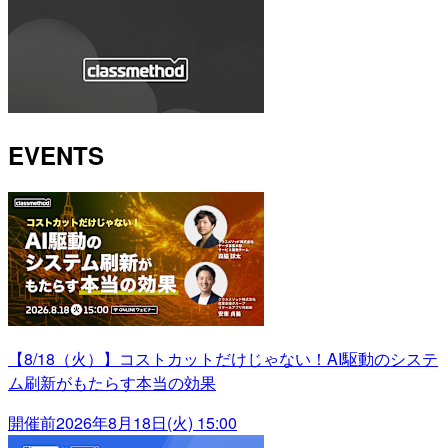
EVENTS
【8/18（火）】コストカットだけじゃない！AI駆動のシステ
ム刷新がもたらす本当の効果
開催前
2026年8月18日(火) 15:00