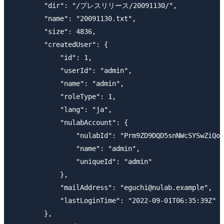
        "dir": "/プレスリリース/20091130/", 

        "name": "20091130.txt", 

        "size": 4836, 

        "createdUser": { 

            "id": 1, 

            "userId": "admin", 

            "name": "admin", 

            "roleType": 1, 

            "lang": "ja", 

            "nulabAccount": {

                "nulabId": "Prm9ZD9DQD5snNWcSYSwZiQoA
                "name": "admin",

                "uniqueId": "admin"

            },

            "mailAddress": "eguchi@nulab.example", 

            "lastLoginTime": "2022-09-01T06:35:39Z"

        }, 
