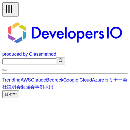
produced by Classmethod
Trending
AWS
Claude
Bedrock
Google Cloud
Azure
セミナー
会
社説明会
勉強会
事例
採用
目次