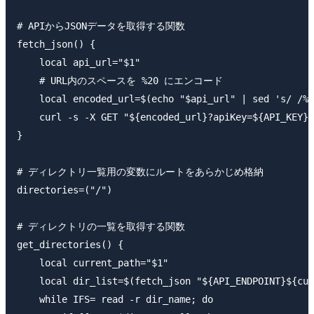
# APIからJSONデータを取得する関数

fetch_json() {

    local api_url="$1"

    # URL内のスペースを %20 にエンコード

    local encoded_url=$(echo "$api_url" | sed 's/ /%2
    curl -s -X GET "${encoded_url}?apiKey=${API_KEY}"

}

# ディレクトリ一覧用の変数にルートをあらかじめ格納

directories=("/")

# ディレクトリの一覧を取得する関数

get_directories() {

    local current_path="$1"

    local dir_list=$(fetch_json "${API_ENDPOINT}${cur
    while IFS= read -r dir_name; do
