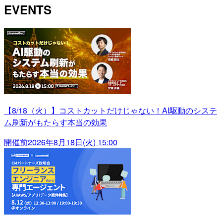
EVENTS
【8/18（火）】コストカットだけじゃない！AI駆動のシステ
ム刷新がもたらす本当の効果
開催前
2026年8月18日(火) 15:00