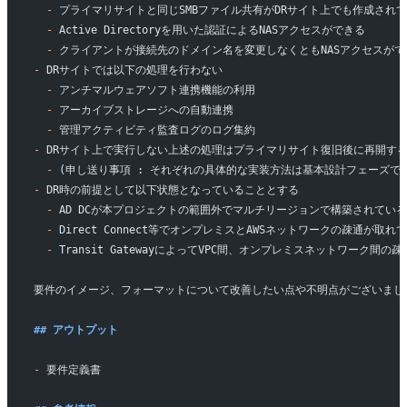
  -
 プライマリサイトと同じSMBファイル共有がDRサイト上でも作成され
  -
 Active Directoryを用いた認証によるNASアクセスができる
  -
 クライアントが接続先のドメイン名を変更しなくともNASアクセスがで
-
 DRサイトでは以下の処理を行わない
  -
 アンチマルウェアソフト連携機能の利用
  -
 アーカイブストレージへの自動連携
  -
 管理アクティビティ監査ログのログ集約
-
 DRサイト上で実行しない上述の処理はプライマリサイト復旧後に再開す
  -
 (申し送り事項 : それぞれの具体的な実装方法は基本設計フェーズで
-
 DR時の前提として以下状態となっていることとする
  -
 AD DCが本プロジェクトの範囲外でマルチリージョンで構築されてい
  -
 Direct Connect等でオンプレミスとAWSネットワークの疎通が取れ
  -
 Transit GatewayによってVPC間、オンプレミスネットワーク間
要件のイメージ、フォーマットについて改善したい点や不明点がございまし
## アウトプット
-
 要件定義書