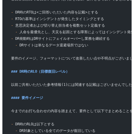
-
 DR時のRTOは<ご回答いただいた内容を記載>とする
-
 RTOの基準はインシデントが発生したタイミングとする
-
 意思決定者および切り替え担当者を複数セット定義する
  -
 人命を最優先とし、天災を起因とする障害によってはインシデント発生
-
 DR発動時はDRサイトにフェイルオーバーし業務を継続する
  -
 DRサイトは単なるデータ退避場所ではない
要件のイメージ、フォーマットについて改善したい点や不明点がございまし
### DR時のRLO（目標復旧レベル）
以前ご共有いただいた参考情報(1)には関連する記載はございませんでした
#### 要件イメージ
今までのお打ち合わせの内容を踏まえて、要件として以下でまとめることを
-
 DR時のRLOは以下とする
  -
 DR対象としている全てのデータが復旧している