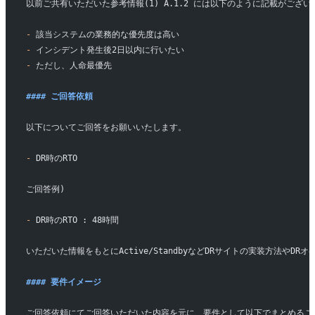
以前ご共有いただいた参考情報(1) A.1.2 には以下のように記載がござい
-
 該当システムの業務的な優先度は高い
-
 インシデント発生後2日以内に行いたい
-
 ただし、人命最優先
#### ご回答依頼
以下についてご回答をお願いいたします。
-
 DR時のRTO
ご回答例)
-
 DR時のRTO : 48時間
いただいた情報をもとにActive/StandbyなどDRサイトの実装方法やD
#### 要件イメージ
ご回答依頼にてご回答いただいた内容を元に、要件として以下でまとめるこ