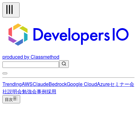
produced by Classmethod
Trending
AWS
Claude
Bedrock
Google Cloud
Azure
セミナー
会
社説明会
勉強会
事例
採用
目次