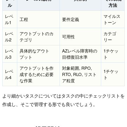
ル
方法
レベ
マイルス
工程
要件定義
ル1
トーン
レベ
アウトプットのカ
カテゴ
可用性
ル2
テゴリ
リー
レベ
具体的なアウト
AZレベル障害時の
1チケッ
ル3
プット
目標復旧水準
ト
アウトプットを作
対象範囲, RPO,
レベ
1チケッ
成するために必要
RTO, RLO, リスト
ル4
ト
な作業
ア粒度
より細かいタスクについてはタスクの中にチェックリストを
作成し、そこで管理する形でも良いでしょう。