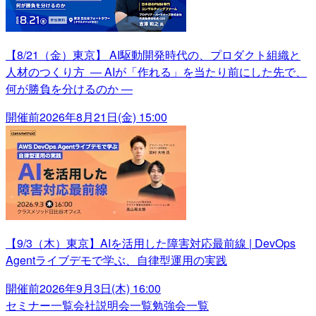
【8/21（金）東京】 AI駆動開発時代の、プロダクト組織と
人材のつくり方 ― AIが「作れる」を当たり前にした先で、
何が勝負を分けるのか ―
開催前
2026年8月21日(金) 15:00
【9/3（木）東京】AIを活用した障害対応最前線 | DevOps
Agentライブデモで学ぶ、自律型運用の実践
開催前
2026年9月3日(木) 16:00
セミナー一覧
会社説明会一覧
勉強会一覧