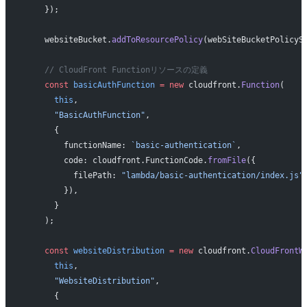
    });
    websiteBucket.
addToResourcePolicy
(webSiteBucketPolicyS
    // CloudFront Functionリソースの定義
    const
 basicAuthFunction
 =
 new
 cloudfront.
Function
(
      this
,
      "BasicAuthFunction"
,
      {
        functionName: 
`basic-authentication`
,
        code: cloudfront.FunctionCode.
fromFile
({
          filePath: 
"lambda/basic-authentication/index.js"
        }),
      }
    );
    const
 websiteDistribution
 =
 new
 cloudfront.
CloudFrontW
      this
,
      "WebsiteDistribution"
,
      {