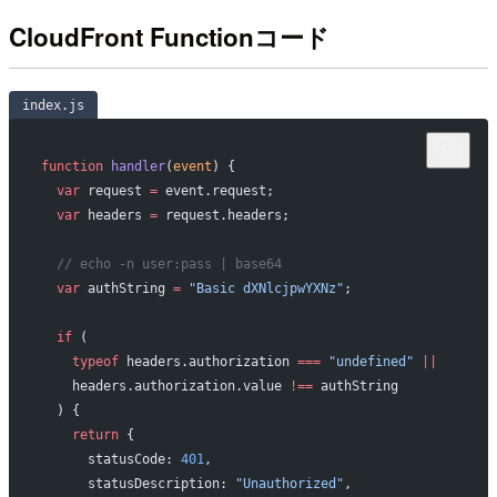
CloudFront Functionコード
index.js
function
 handler
(
event
) {
  var
 request 
=
 event.request;
  var
 headers 
=
 request.headers;
  // echo -n user:pass | base64
  var
 authString 
=
 "Basic dXNlcjpwYXNz"
;
  if
 (
    typeof
 headers.authorization 
===
 "undefined"
 ||
    headers.authorization.value 
!==
 authString
  ) {
    return
 {
      statusCode: 
401
,
      statusDescription: 
"Unauthorized"
,