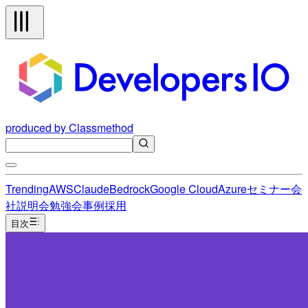
produced by Classmethod
Trending
AWS
Claude
Bedrock
Google Cloud
Azure
セミナー
会
社説明会
勉強会
事例
採用
目次