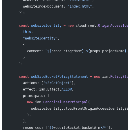
      websiteErrorDocument: 
"index.html"
,
      websiteIndexDocument: 
"index.html"
,
    });
    const
 websiteIdentity
 =
 new
 cloudfront.
OriginAccessIde
      this
,
      "WebsiteIdentity"
,
      {
        comment: 
`${
props
.
stageName
}-${
props
.
projectName
}-
      }
    );
    const
 webSiteBucketPolicyStatement
 =
 new
 iam.
PolicySta
      actions: [
"s3:GetObject"
],
      effect: iam.Effect.
ALLOW
,
      principals: [
        new
 iam.
CanonicalUserPrincipal
(
          websiteIdentity.cloudFrontOriginAccessIdentityS3
        ),
      ],
      resources: [
`${
websiteBucket
.
bucketArn
}/*`
],