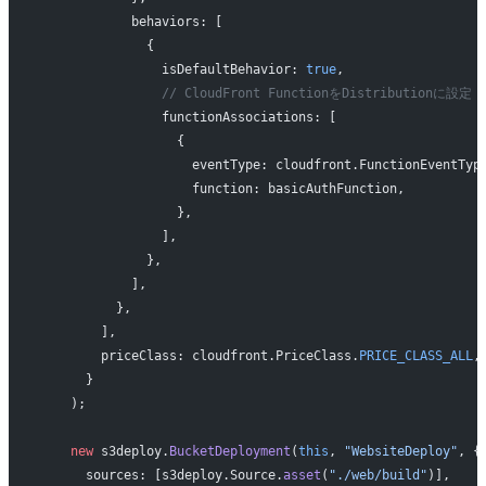
            behaviors: [
              {
                isDefaultBehavior: 
true
,
                // CloudFront FunctionをDistributionに設定
                functionAssociations: [
                  {
                    eventType: cloudfront.FunctionEventTyp
                    function: basicAuthFunction,
                  },
                ],
              },
            ],
          },
        ],
        priceClass: cloudfront.PriceClass.
PRICE_CLASS_ALL
,
      }
    );
    new
 s3deploy.
BucketDeployment
(
this
, 
"WebsiteDeploy"
, {
      sources: [s3deploy.Source.
asset
(
"./web/build"
)],