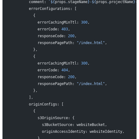
        comment: 
`${
props
.
stageName
}-${
props
.
projectName
}-
        errorConfigurations: [
          {
            errorCachingMinTtl: 
300
,
            errorCode: 
403
,
            responseCode: 
200
,
            responsePagePath: 
"/index.html"
,
          },
          {
            errorCachingMinTtl: 
300
,
            errorCode: 
404
,
            responseCode: 
200
,
            responsePagePath: 
"/index.html"
,
          },
        ],
        originConfigs: [
          {
            s3OriginSource: {
              s3BucketSource: websiteBucket,
              originAccessIdentity: websiteIdentity,
            },