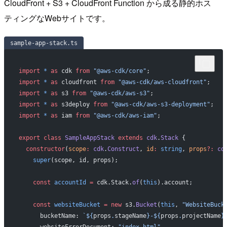
CloudFront + S3 + CloudFront Function から成る静的ホス
ティングなWebサイトです。
sample-app-stack.ts
import
 *
 as
 cdk 
from
 "@aws-cdk/core"
;
import
 *
 as
 cloudfront 
from
 "@aws-cdk/aws-cloudfront"
;
import
 *
 as
 s3 
from
 "@aws-cdk/aws-s3"
;
import
 *
 as
 s3deploy 
from
 "@aws-cdk/aws-s3-deployment"
;
import
 *
 as
 iam 
from
 "@aws-cdk/aws-iam"
;
export
 class
 SampleAppStack
 extends
 cdk
.
Stack
 {
  constructor
(
scope
:
 cdk
.
Construct
, 
id
:
 string
, 
props
?:
 cd
    super
(scope, id, props);
    const
 accountId
 =
 cdk.Stack.
of
(
this
).account;
    const
 websiteBucket
 =
 new
 s3.
Bucket
(
this
, 
"WebsiteBuck
      bucketName: 
`${
props
.
stageName
}-${
props
.
projectName
}