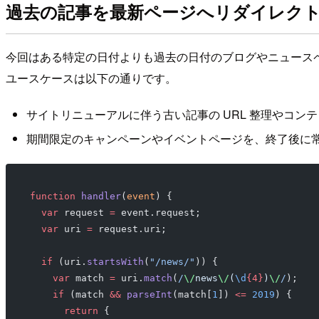
過去の記事を最新ページへリダイレク
今回はある特定の日付よりも過去の日付のブログやニュース
ユースケースは以下の通りです。
サイトリニューアルに伴う古い記事の URL 整理やコ
期間限定のキャンペーンやイベントページを、終了後に
function
 handler
(
event
) {
  var
 request 
=
 event.request;
  var
 uri 
=
 request.uri;
  if
 (uri.
startsWith
(
"/news/"
)) {
    var
 match 
=
 uri.
match
(
/
\/
news
\/
(
\d
{4}
)
\/
/
);
    if
 (match 
&&
 parseInt
(match[
1
]) 
<=
 2019
) {
      return
 {