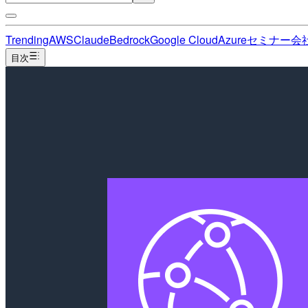
Trending
AWS
Claude
Bedrock
Google Cloud
Azure
セミナー
会
目次