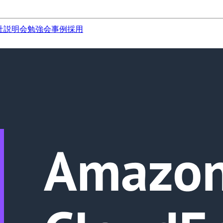
社説明会
勉強会
事例
採用