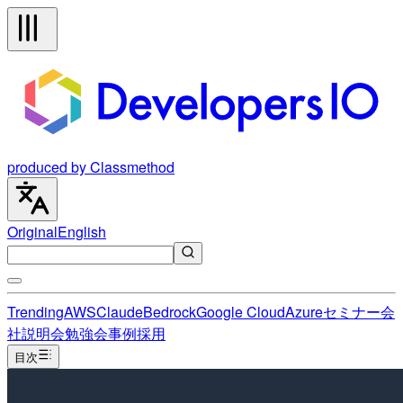
produced by Classmethod
Original
English
Trending
AWS
Claude
Bedrock
Google Cloud
Azure
セミナー
会
社説明会
勉強会
事例
採用
目次