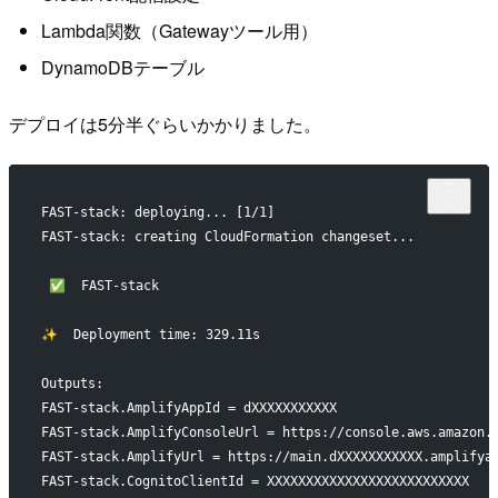
Lambda関数（Gatewayツール用）
DynamoDBテーブル
デプロイは5分半ぐらいかかりました。
FAST-stack: deploying... [1/1]
FAST-stack: creating CloudFormation changeset...
 ✅  FAST-stack
✨  Deployment time: 329.11s
Outputs:
FAST-stack.AmplifyAppId = dXXXXXXXXXXX
FAST-stack.AmplifyConsoleUrl = https://console.aws.amazon.
FAST-stack.AmplifyUrl = https://main.dXXXXXXXXXXX.amplifya
FAST-stack.CognitoClientId = XXXXXXXXXXXXXXXXXXXXXXXXXX