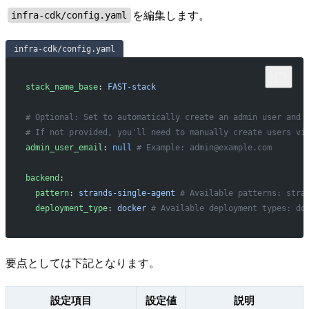
を編集します。
infra-cdk/config.yaml
infra-cdk/config.yaml
stack_name_base
: 
FAST-stack
# Optional: Set to automatically create an admin user and 
# If not provided, you'll need to manually create users vi
admin_user_email
: 
null
 # Example: admin@example.com
backend
:
  pattern
: 
strands-single-agent
 # Available patterns: stra
  deployment_type
: 
docker
 # Available deployment types: do
要点としては下記となります。
設定項目
設定値
説明