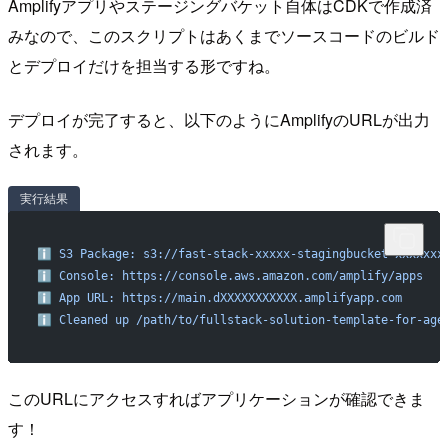
Amplifyアプリやステージングバケット自体はCDKで作成済
みなので、このスクリプトはあくまでソースコードのビルド
とデプロイだけを担当する形ですね。
デプロイが完了すると、以下のようにAmplifyのURLが出力
されます。
実行結果
ℹ
 S3
 Package:
 s3://fast-stack-xxxxx-stagingbucket-xxxxxxx
ℹ
 Console:
 https://console.aws.amazon.com/amplify/apps
ℹ
 App
 URL:
 https://main.dXXXXXXXXXXX.amplifyapp.com
ℹ
 Cleaned
 up
 /path/to/fullstack-solution-template-for-age
このURLにアクセスすればアプリケーションが確認できま
す！