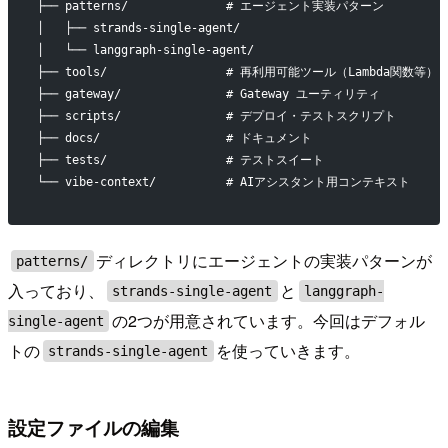
├── patterns/              # エージェント実装パターン
│   ├── strands-single-agent/
│   └── langgraph-single-agent/
├── tools/                 # 再利用可能ツール（Lambda関数等）
├── gateway/               # Gateway ユーティリティ
├── scripts/               # デプロイ・テストスクリプト
├── docs/                  # ドキュメント
├── tests/                 # テストスイート
└── vibe-context/          # AIアシスタント用コンテキスト
ディレクトリにエージェントの実装パターンが
patterns/
入っており、
と
strands-single-agent
langgraph-
の2つが用意されています。今回はデフォル
single-agent
トの
を使っていきます。
strands-single-agent
設定ファイルの編集