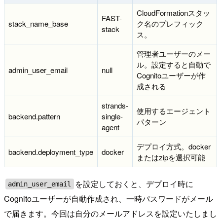
CloudFormationスタッ
FAST-
stack_name_base
ク名のプレフィック
stack
ス。
管理者ユーザーのメー
ル。設定すると自動で
admin_user_email
null
Cognitoユーザーが作
成される
strands-
使用するエージェント
backend.pattern
single-
パターン
agent
デプロイ方式。docker
backend.deployment_type
docker
またはzipを選択可能
を設定しておくと、デプロイ時に
admin_user_email
Cognitoユーザーが自動作成され、一時パスワードがメール
で届きます。今回は自分のメールアドレスを設定いたしまし