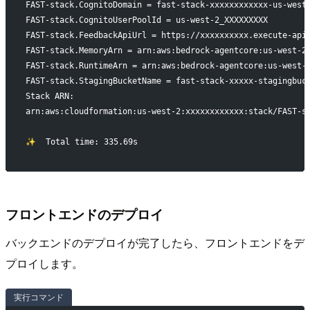
FAST-stack.CognitoDomain = fast-stack-xxxxxxxxxxxx-us-west
FAST-stack.CognitoUserPoolId = us-west-2_XXXXXXXXX
FAST-stack.FeedbackApiUrl = https://xxxxxxxxxx.execute-api
FAST-stack.MemoryArn = arn:aws:bedrock-agentcore:us-west-2
FAST-stack.RuntimeArn = arn:aws:bedrock-agentcore:us-west-
FAST-stack.StagingBucketName = fast-stack-xxxxx-stagingbuc
Stack ARN:
arn:aws:cloudformation:us-west-2:xxxxxxxxxxxx:stack/FAST-s
✨  Total time: 335.69s
フロントエンドのデプロイ
バックエンドのデプロイが完了したら、フロントエンドをデ
プロイします。
実行コマンド