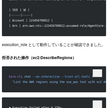
| 項目 | 値 |
|------|-----|
| Account | 123456789012 |
| Arn | arn:aws:sts::123456789012:assumed-role/AgentCore-.
execution_role として動作していることが確認できました。
拒否された操作（ec2:DescribeRegions）
kiro-cli
 chat
 --no-interactive
 --trust-all-tools
 \
  "List the AWS regions using the use_aws tool with ec2 de
● Execution failed after 0.770s: