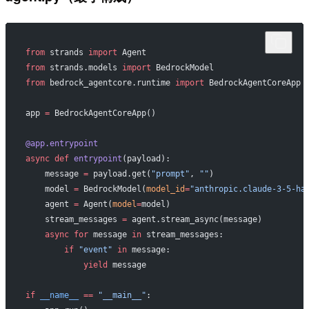
from
 strands 
import
 Agent
from
 strands.models 
import
 BedrockModel
from
 bedrock_agentcore.runtime 
import
 BedrockAgentCoreApp
app 
=
 BedrockAgentCoreApp()
@app.entrypoint
async
 def
 entrypoint
(payload):
    message 
=
 payload.get(
"prompt"
, 
""
)
    model 
=
 BedrockModel(
model_id
=
"anthropic.claude-3-5-ha
    agent 
=
 Agent(
model
=
model)
    stream_messages 
=
 agent.stream_async(message)
    async
 for
 message 
in
 stream_messages:
        if
 "event"
 in
 message:
            yield
 message
if
 __name__
 ==
 "__main__"
: