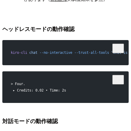
ヘッドレスモードの動作確認
kiro-cli
 chat
 --no-interactive
 --trust-all-tools
 "What is 
> Four.
 ▸ Credits: 0.02 • Time: 2s
対話モードの動作確認