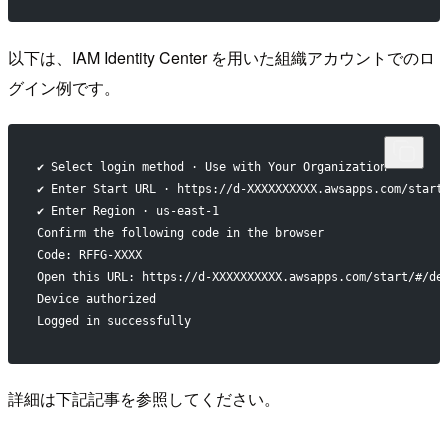
以下は、IAM Identity Center を用いた組織アカウントでのロ
グイン例です。
✔ Select login method · Use with Your Organization
✔ Enter Start URL · https://d-XXXXXXXXXX.awsapps.com/start
✔ Enter Region · us-east-1
Confirm the following code in the browser
Code: RFFG-XXXX
Open this URL: https://d-XXXXXXXXXX.awsapps.com/start/#/de
Device authorized
Logged in successfully
詳細は下記記事を参照してください。