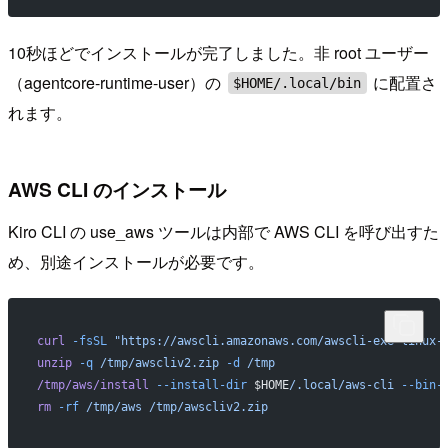
10秒ほどでインストールが完了しました。非 root ユーザー
（agentcore-runtime-user）の
に配置さ
$HOME/.local/bin
れます。
AWS CLI のインストール
Kiro CLI の use_aws ツールは内部で AWS CLI を呼び出すた
め、別途インストールが必要です。
curl
 -fsSL
 "https://awscli.amazonaws.com/awscli-exe-linux-
unzip
 -q
 /tmp/awscliv2.zip
 -d
 /tmp
/tmp/aws/install
 --install-dir
 $HOME
/.local/aws-cli
 --bin-
rm
 -rf
 /tmp/aws
 /tmp/awscliv2.zip