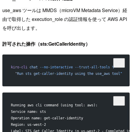
use_aws ツールは MMDS（microVM Metadata Service）経
由で取得した execution_role の認証情報を使って AWS API
を呼び出します。
許可された操作（sts:GetCallerIdentity）
kiro-cli
 chat
 --no-interactive
 --trust-all-tools
 \
  "Run sts get-caller-identity using the use_aws tool"
Running aws cli command (using tool: aws):
Service name: sts
Operation name: get-caller-identity
Region: us-west-2
Label: STS Get Caller Identity in us-west-2 - Completed in