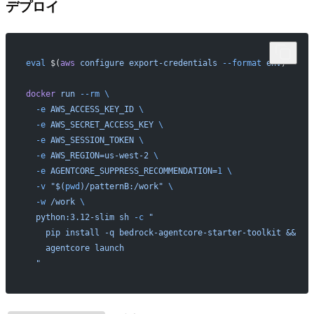
デプロイ
eval
 $(
aws
 configure
 export-credentials
 --format
 env
)
docker
 run
 --rm
 \
  -e
 AWS_ACCESS_KEY_ID
 \
  -e
 AWS_SECRET_ACCESS_KEY
 \
  -e
 AWS_SESSION_TOKEN
 \
  -e
 AWS_REGION=us-west-2
 \
  -e
 AGENTCORE_SUPPRESS_RECOMMENDATION=
1
 \
  -v
 "$(
pwd
)/patternB:/work"
 \
  -w
 /work
 \
  python:3.12-slim
 sh
 -c
 "
    pip install -q bedrock-agentcore-starter-toolkit &&
    agentcore launch
  "