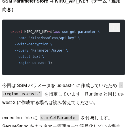
SSM Parameter Store → KIRO_API_KEY（チーム・運用
向き）
export
 KIRO_API_KEY
=
$(
aws
 ssm
 get-parameter
 \
  --name
 "/kiro/headless/api-key"
 \
  --with-decryption
 \
  --query
 'Parameter.Value'
 \
  --output
 text
 \
  --region
 us-east-1
)
今回は SSM パラメータを us-east-1 に作成していたため
-
を指定しています。Runtime と同じ us-
-region us-east-1
west-2 に作成する場合は読み替えてください。
execution_role に
を付与します。
ssm:GetParameter
SecureString をカスタマー管理キーで暗号化している場合