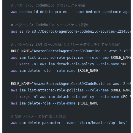
# パターンB: CodeBuild プロジェクト削除
aws
 codebuild
 delete-project
 --name
 bedrock-agentcore-agen
# パターンB: CodeBuild ソースバケット削除
aws
 s3
 rb
 s3://bedrock-agentcore-codebuild-sources-1234567
# パターンB: IAM ロール削除（ポリシーをデタッチしてから削除）
ROLE_NAME
=
"AmazonBedrockAgentCoreSDKRuntime-us-west-2-<SUF
aws
 iam
 list-attached-role-policies
 --role-name
 $ROLE_NAME
  |
 xargs
 -n1
 aws
 iam
 detach-role-policy
 --role-name
 $ROLE
aws
 iam
 delete-role
 --role-name
 $ROLE_NAME
ROLE_NAME
=
"AmazonBedrockAgentCoreSDKCodeBuild-us-west-2-<S
aws
 iam
 list-attached-role-policies
 --role-name
 $ROLE_NAME
  |
 xargs
 -n1
 aws
 iam
 detach-role-policy
 --role-name
 $ROLE
aws
 iam
 delete-role
 --role-name
 $ROLE_NAME
# SSM パラメータを作成した場合
aws
 ssm
 delete-parameter
 --name
 "/kiro/headless/api-key"
 -