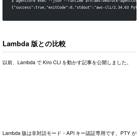
$ agentcore exec --json --runtime arn:aws:bedrock-agentcor
{"success":true,"exitCode":0,"stdout":"aws-cli/2.34.63 Pyt
Lambda 版との比較
以前、Lambda で Kiro CLI を動かす記事を公開しました。
Lambda 版は非対話モード・API キー認証専用です。PTY が