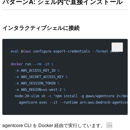
パターンA: シェル内で直接インストール
インタラクティブシェルに接続
eval
 $(
aws
 configure
 export-credentials
 --format
 env
)
docker
 run
 --rm
 -it
 \
  -e
 AWS_ACCESS_KEY_ID
 \
  -e
 AWS_SECRET_ACCESS_KEY
 \
  -e
 AWS_SESSION_TOKEN
 \
  -e
 AWS_REGION=us-west-2
 \
  node:20-slim
 sh
 -c
 "npm install -g @aws/agentcore 2>/dev
    agentcore exec --it --runtime arn:aws:bedrock-agentcor
agentcore CLI を Docker 経由で実行しています。
--