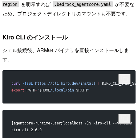
を明示すれば
が不要な
region
.bedrock_agentcore.yaml
ため、プロジェクトディレクトリのマウントも不要です。
Kiro CLI のインストール
シェル接続後、ARM64 バイナリを直接インストールしま
す。
curl
 -fsSL
 https://cli.kiro.dev/install
 |
 KIRO_CLI_SKIP_SE
export
 PATH
=
"
$HOME
/.local/bin:
$PATH
"
[agentcore-runtime-user@localhost /]$ kiro-cli --version
kiro-cli 2.6.0