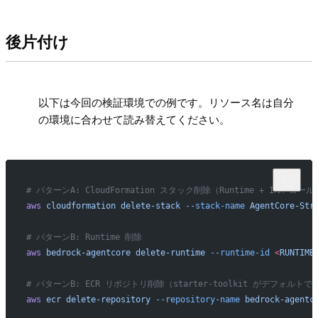
後片付け
!
以下は今回の検証環境での例です。リソース名は自分
の環境に合わせて読み替えてください。
# パターンA: CloudFormation スタック削除（Runtime + IAM ロー
aws
 cloudformation
 delete-stack
 --stack-name
 AgentCore-Str
# パターンB: Runtime 削除
aws
 bedrock-agentcore
 delete-runtime
 --runtime-id
 <
RUNTIME
# パターンB: ECR リポジトリ削除（starter-toolkit がデフォルト
aws
 ecr
 delete-repository
 --repository-name
 bedrock-agentc