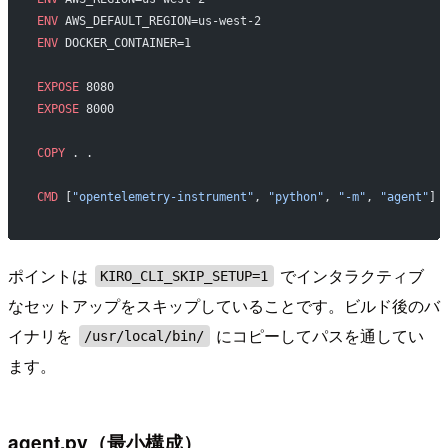
ENV
 AWS_DEFAULT_REGION=us-west-2
ENV
 DOCKER_CONTAINER=1
EXPOSE
 8080
EXPOSE
 8000
COPY
 . .
CMD
 [
"opentelemetry-instrument"
, 
"python"
, 
"-m"
, 
"agent"
]
ポイントは
でインタラクティブ
KIRO_CLI_SKIP_SETUP=1
なセットアップをスキップしていることです。ビルド後のバ
イナリを
にコピーしてパスを通してい
/usr/local/bin/
ます。
agent.py（最小構成）