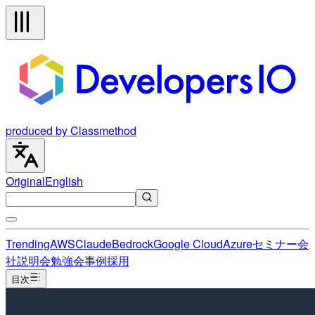
produced by Classmethod
Original
English
Trending
AWS
Claude
Bedrock
Google Cloud
Azure
セミナー
会
社説明会
勉強会
事例
採用
目次