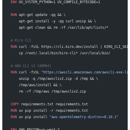
ENV
 UV_SYSTEM_PYTHON=1 UV_COMPILE_BYTECODE=1
RUN
 apt-get update -qq && \
    apt-get install -y -qq curl unzip && \
    apt-get clean && rm -rf /var/lib/apt/lists/*
# Kiro CLI
RUN
 curl -fsSL https://cli.kiro.dev/install | KIRO_CLI_SKI
    cp /root/.local/bin/kiro-cli* /usr/local/bin/
# AWS CLI v2 (ARM64)
RUN
 curl -fsSL 
"https://awscli.amazonaws.com/awscli-exe-li
    unzip -q /tmp/awscliv2.zip -d /tmp && \
    /tmp/aws/install && \
    rm -rf /tmp/aws /tmp/awscliv2.zip
COPY
 requirements.txt requirements.txt
RUN
 uv pip install -r requirements.txt
RUN
 uv pip install 
"aws-opentelemetry-distro>=0.10.1"
ENV
 AWS_REGION=us-west-2