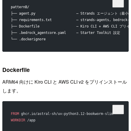
patternB/
├── agent.py                    — Strands エージェント（最
├── requirements.txt            — strands-agents, bedrock-
├── Dockerfile                  — Kiro CLI + AWS CLI 
├── .bedrock_agentcore.yaml     — Starter Toolkit 設定
└── .dockerignore
Dockerfile
ARM64 向けに Kiro CLI と AWS CLI v2 をプリインストール
します。
FROM
 ghcr.io/astral-sh/uv:python3.12-bookworm-slim
WORKDIR
 /app