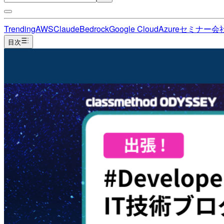
Trending
AWS
Claude
Bedrock
Google Cloud
Azure
セミナー
会
目次