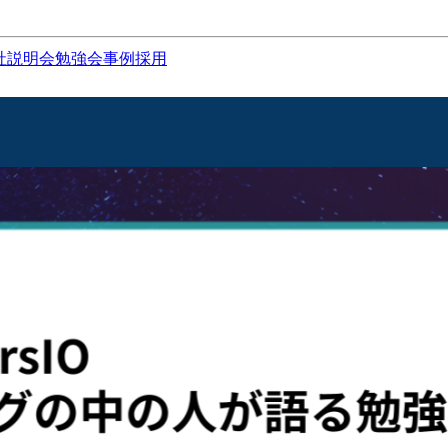
社説明会
勉強会
事例
採用