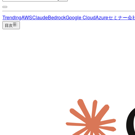
Trending
AWS
Claude
Bedrock
Google Cloud
Azure
セミナー
会
目次