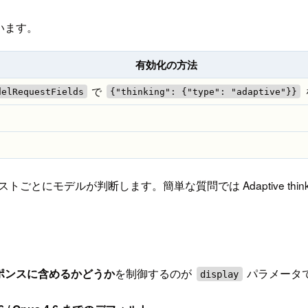
違います。
有効化の方法
で
delRequestFields
{"thinking": {"type": "adaptive"}}
かはリクエストごとにモデルが判断します。簡単な質問では Adaptive
ポンスに含めるかどうか
を制御するのが
パラメータ
display