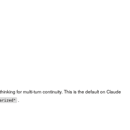
l thinking for multi-turn continuity. This is the default on Claude
.
arized"