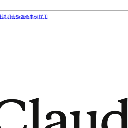
社説明会
勉強会
事例
採用