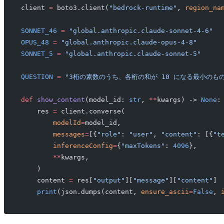
client 
=
 boto3.client(
"bedrock-runtime"
, 
region_na
SONNET_46
 =
 "global.anthropic.claude-sonnet-4-6"
OPUS_48
 =
 "global.anthropic.claude-opus-4-8"
SONNET_5
 =
 "global.anthropic.claude-sonnet-5"
QUESTION
 =
 "3桁の素数のうち、各桁の和が 10 になる最小のも
def
 show_content
(model_id: 
str
, 
**
kwargs) -> 
None
:
    res 
=
 client.converse(
        modelId
=
model_id,
        messages
=
[{
"role"
: 
"user"
, 
"content"
: [{
"t
        inferenceConfig
=
{
"maxTokens"
: 
4096
},
        **
kwargs,
    )
    content 
=
 res[
"output"
][
"message"
][
"content"
]
    print
(json.dumps(content, 
ensure_ascii
=
False
, 