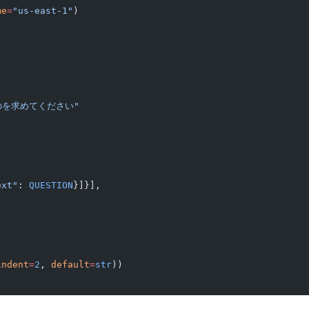
me
=
"us-east-1"
)
のを求めてください"
ext"
: 
QUESTION
}]}],
indent
=
2
, 
default
=
str
))