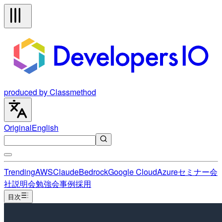
produced by Classmethod
Original
English
Trending
AWS
Claude
Bedrock
Google Cloud
Azure
セミナー
会
社説明会
勉強会
事例
採用
目次