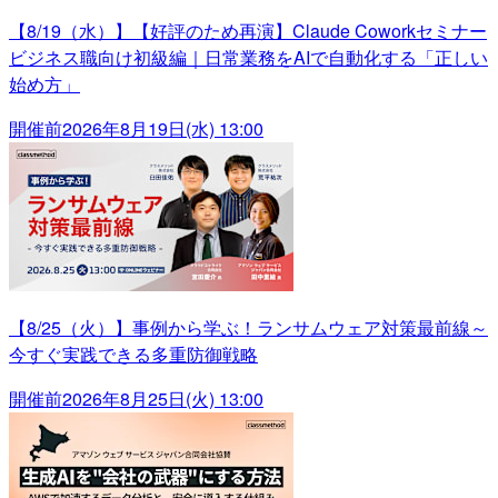
【8/19（水）】【好評のため再演】Claude Coworkセミナー
ビジネス職向け初級編｜日常業務をAIで自動化する「正しい
始め方」
開催前
2026年8月19日(水) 13:00
【8/25（火）】事例から学ぶ！ランサムウェア対策最前線～
今すぐ実践できる多重防御戦略
開催前
2026年8月25日(火) 13:00