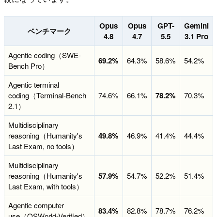
Opus
Opus
GPT-
Gemini
ベンチマーク
4.8
4.7
5.5
3.1 Pro
Agentic coding（SWE-
69.2%
64.3%
58.6%
54.2%
Bench Pro）
Agentic terminal
coding（Terminal-Bench
74.6%
66.1%
78.2%
70.3%
2.1）
Multidisciplinary
reasoning（Humanity's
49.8%
46.9%
41.4%
44.4%
Last Exam, no tools）
Multidisciplinary
reasoning（Humanity's
57.9%
54.7%
52.2%
51.4%
Last Exam, with tools）
Agentic computer
83.4%
82.8%
78.7%
76.2%
use（OSWorld-Verified）