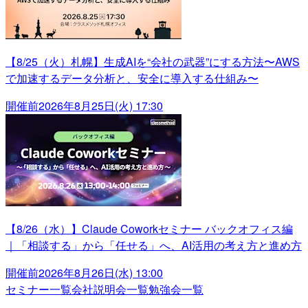
【8/25（火）札幌】生成AIを“会社の武器”にする方法〜AWS
で加速するデータ分析と、安全に導入する仕組み〜
開催前
2026年8月25日(火) 17:30
【8/26（水）】Claude Coworkセミナー バックオフィス編
｜「相談する」から「任せる」へ、AI活用の考え方と進め方
開催前
2026年8月26日(水) 13:00
セミナー一覧
会社説明会一覧
勉強会一覧